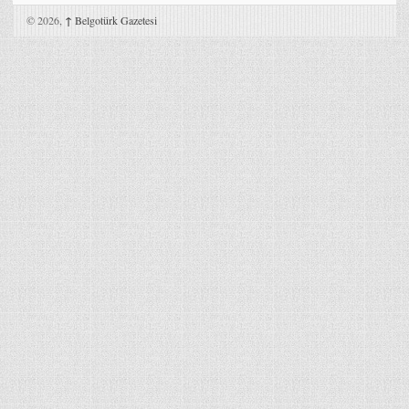
© 2026,
↑
Belgotürk Gazetesi