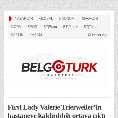
YAZARLAR
GLOBAL
EKONOMİ
MAGAZİN
MODA
SPOR
BT|Extra
BT|Plus+
BT|Tekno
SAĞLIK
YAŞAM
Haber Ara
First Lady Valerie Trierweiler’in
hastaneye kaldırıldığı ortaya çıktı