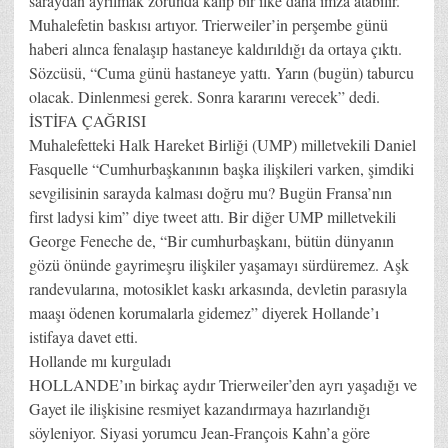
saraydan ayrılmak zorunda kalıp bir ilke daha imza atabilir.
Muhalefetin baskısı artıyor. Trierweiler’in perşembe günü
haberi alınca fenalaşıp hastaneye kaldırıldığı da ortaya çıktı.
Sözcüsü, “Cuma günü hastaneye yattı. Yarın (bugün) taburcu
olacak. Dinlenmesi gerek. Sonra kararını verecek” dedi.
İSTİFA ÇAĞRISI
Muhalefetteki Halk Hareket Birliği (UMP) milletvekili Daniel
Fasquelle “Cumhurbaşkanının başka ilişkileri varken, şimdiki
sevgilisinin sarayda kalması doğru mu? Bugün Fransa’nın
first ladysi kim” diye tweet attı. Bir diğer UMP milletvekili
George Feneche de, “Bir cumhurbaşkanı, bütün dünyanın
gözü önünde gayrimeşru ilişkiler yaşamayı sürdüremez. Aşk
randevularına, motosiklet kaskı arkasında, devletin parasıyla
maaşı ödenen korumalarla gidemez” diyerek Hollande’ı
istifaya davet etti.
Hollande mı kurguladı
HOLLANDE’ın birkaç aydır Trierweiler’den ayrı yaşadığı ve
Gayet ile ilişkisine resmiyet kazandırmaya hazırlandığı
söyleniyor. Siyasi yorumcu Jean-François Kahn’a göre