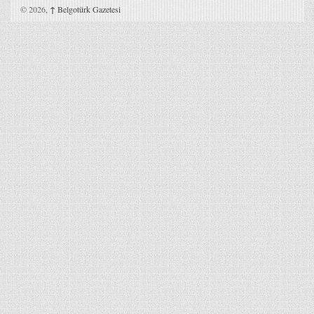
© 2026,
↑
Belgotürk Gazetesi