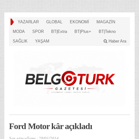
YAZARLAR
GLOBAL
EKONOMİ
MAGAZİN
MODA
SPOR
BT|Extra
BT|Plus+
BT|Tekno
SAĞLIK
YAŞAM
Haber Ara
Ford Motor kâr açıkladı
Son güncelleme :
28/01/2014