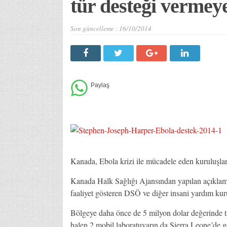
tür desteği vermey
Son güncelleme :
16/10/2014
Kanada, Ebola krizi ile mücadele eden kuruluşlar
Kanada Halk Sağlığı Ajansından yapılan açıklamad
faaliyet gösteren DSÖ ve diğer insani yardım kur
Bölgeye daha önce de 5 milyon dolar değerinde t
halen 2 mobil laboratuvarın da Sierra Leone’de g