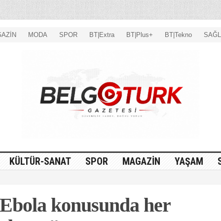
AZİN
MODA
SPOR
BT|Extra
BT|Plus+
BT|Tekno
SAĞL
KÜLTÜR-SANAT
SPOR
MAGAZİN
YAŞAM
Ebola konusunda her