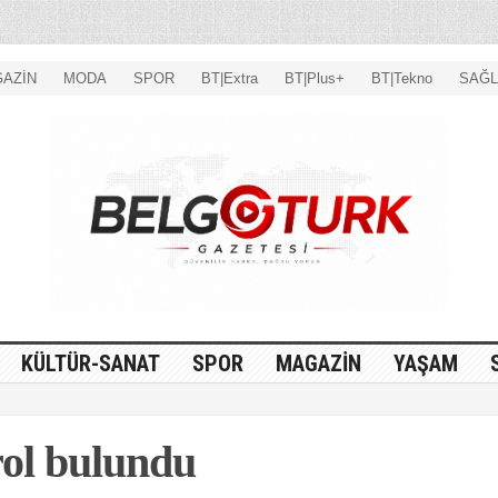
AZİN
MODA
SPOR
BT|Extra
BT|Plus+
BT|Tekno
SAĞL
KÜLTÜR-SANAT
SPOR
MAGAZİN
YAŞAM
rol bulundu