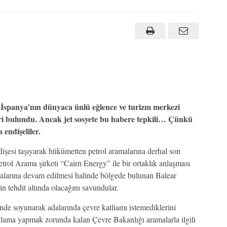
İspanya’nın dünyaca ünlü eğlence ve turizm merkezi
leri bulundu. Ancak jet sosyete bu habere tepkili… Çünkü
endişeliler.
işesi taşıyarak hükümetten petrol aramalarına derhal son
etrol Arama şirketi “Cairn Energy” ile bir ortaklık anlaşması
amalarına devam edilmesi halinde bölgede bulunan Balear
n tehdit altında olacağını savundular.
iğinde soyunarak adalarında çevre katliamı istemediklerini
açıklama yapmak zorunda kalan Çevre Bakanlığı aramalarla ilgili