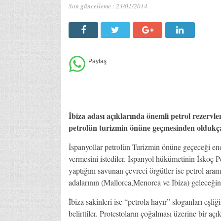
Son güncelleme :
23/01/2014
İbiza adası açıklarında önemli petrol rezerv
petrolün turizmin önüne geçmesinden oldukça 
İspanyollar petrolün Turizmin önüne geçeceği end
vermesini istediler. İspanyol hükümetinin İskoç P
yaptığını savunan çevreci örgütler ise petrol ar
adalarının (Mallorca,Menorca ve İbiza) geleceğini
İbiza sakinleri ise “petrola hayır” sloganları eşl
belirttiler. Protestoların çoğalması üzerine bir 