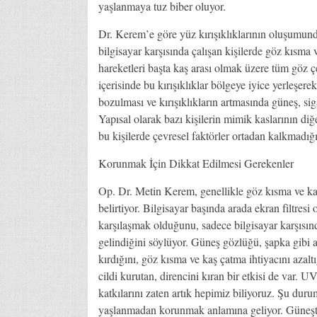
yaşlanmaya tuz biber oluyor.
Dr. Kerem’e göre yüz kırışıklıklarının oluşumunda
bilgisayar karşısında çalışan kişilerde göz kısma
hareketleri başta kaş arası olmak üzere tüm göz ç
içerisinde bu kırışıklıklar bölgeye iyice yerleşerek
bozulması ve kırışıklıkların artmasında güneş, sig
Yapısal olarak bazı kişilerin mimik kaslarının d
bu kişilerde çevresel faktörler ortadan kalkmadı
Korunmak İçin Dikkat Edilmesi Gerekenler
Op. Dr. Metin Kerem, genellikle göz kısma ve kaş 
belirtiyor. Bilgisayar başında arada ekran filtresi
karşılaşmak olduğunu, sadece bilgisayar karşısınd
gelindiğini söylüyor. Güneş gözlüğü, şapka gibi ak
kırdığını, göz kısma ve kaş çatma ihtiyacını azaltı
cildi kurutan, direncini kıran bir etkisi de var. 
katkılarını zaten artık hepimiz biliyoruz. Şu 
yaşlanmadan korunmak anlamına geliyor. Güneşten s