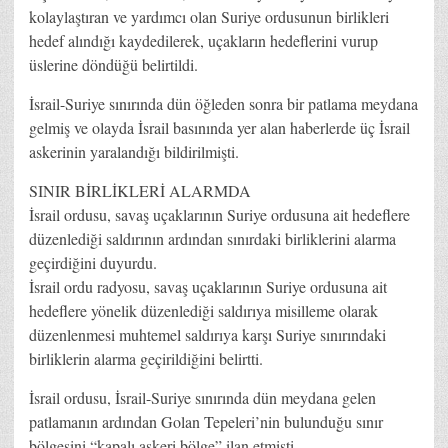
kolaylaştıran ve yardımcı olan Suriye ordusunun birlikleri
hedef alındığı kaydedilerek, uçakların hedeflerini vurup
üslerine döndüğü belirtildi.
İsrail-Suriye sınırında dün öğleden sonra bir patlama meydana
gelmiş ve olayda İsrail basınında yer alan haberlerde üç İsrail
askerinin yaralandığı bildirilmişti.
SINIR BİRLİKLERİ ALARMDA
İsrail ordusu, savaş uçaklarının Suriye ordusuna ait hedeflere
düzenlediği saldırının ardından sınırdaki birliklerini alarma
geçirdiğini duyurdu.
İsrail ordu radyosu, savaş uçaklarının Suriye ordusuna ait
hedeflere yönelik düzenlediği saldırıya misilleme olarak
düzenlenmesi muhtemel saldırıya karşı Suriye sınırındaki
birliklerin alarma geçirildiğini belirtti.
İsrail ordusu, İsrail-Suriye sınırında dün meydana gelen
patlamanın ardından Golan Tepeleri’nin bulunduğu sınır
bölgesini “kapalı askeri bölge” ilan etmişti.