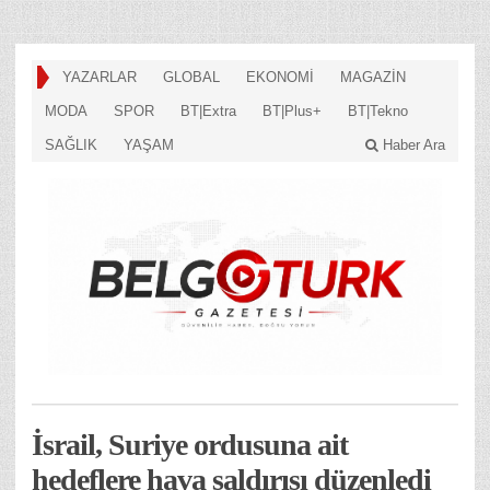
YAZARLAR
GLOBAL
EKONOMİ
MAGAZİN
MODA
SPOR
BT|Extra
BT|Plus+
BT|Tekno
SAĞLIK
YAŞAM
Haber Ara
İsrail, Suriye ordusuna ait
hedeflere hava saldırısı düzenledi