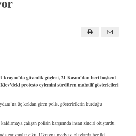
yor
Ukrayna’da güvenlik güçleri, 21 Kasım’dan beri başkent
Kiev’deki protesto eylemini sürdüren muhalif göstericileri
anı’na üç koldan giren polis, göstericilerin kurduğu
ı kaldırmaya çalışan polisin karşısında insan zinciri oluşturdu.
ında çatışmalar çıktı. Ukrayna medyası olaylarda her iki