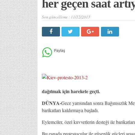
her geçen saat artı
Son güncelleme :
11/12/2013
dağıtmak için harekete geçti.
DÜNYA-
Gece yarısından sonra Bağımsızlık Meyd
barikatları kaldırmaya başladı.
Eylemciler, özel kuvvetlerin desteği ile barikatlar
Bu esnada protestocular ile güvenlik güçleri aras