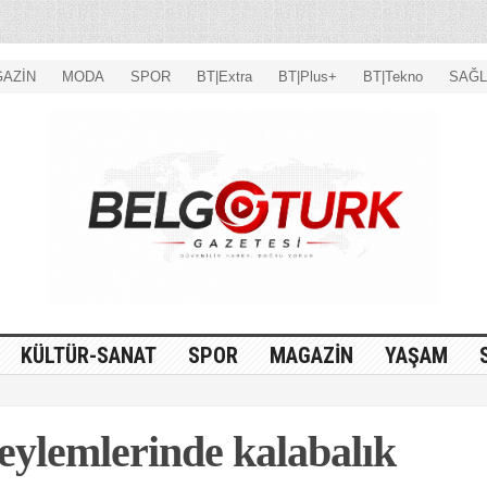
AZİN
MODA
SPOR
BT|Extra
BT|Plus+
BT|Tekno
SAĞL
KÜLTÜR-SANAT
SPOR
MAGAZİN
YAŞAM
 eylemlerinde kalabalık