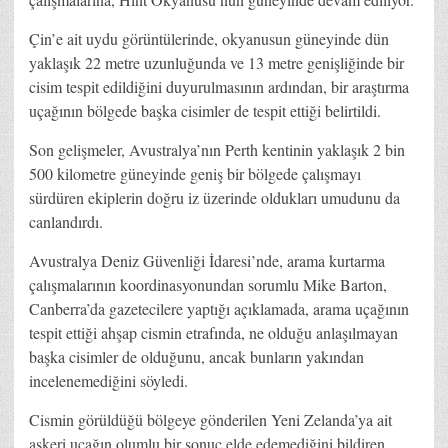
Çin’e ait uydu görüntülerinde, okyanusun güneyinde dün
yaklaşık 22 metre uzunluğunda ve 13 metre genişliğinde bir
cisim tespit edildiğini duyurulmasının ardından, bir araştırma
uçağının bölgede başka cisimler de tespit ettiği belirtildi.
Son gelişmeler, Avustralya’nın Perth kentinin yaklaşık 2 bin
500 kilometre güneyinde geniş bir bölgede çalışmayı
sürdüren ekiplerin doğru iz üzerinde oldukları umudunu da
canlandırdı.
Avustralya Deniz Güvenliği İdaresi’nde, arama kurtarma
çalışmalarının koordinasyonundan sorumlu Mike Barton,
Canberra’da gazetecilere yaptığı açıklamada, arama uçağının
tespit ettiği ahşap cismin etrafında, ne olduğu anlaşılmayan
başka cisimler de olduğunu, ancak bunların yakından
incelenemediğini söyledi.
Cismin görüldüğü bölgeye gönderilen Yeni Zelanda’ya ait
askeri uçağın olumlu bir sonuç elde edemediğini bildiren