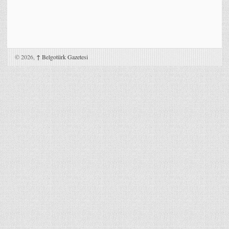
© 2026,
↑
Belgotürk Gazetesi