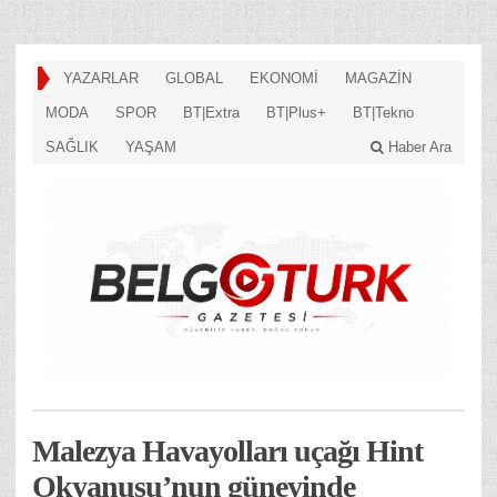
YAZARLAR
GLOBAL
EKONOMİ
MAGAZİN
MODA
SPOR
BT|Extra
BT|Plus+
BT|Tekno
SAĞLIK
YAŞAM
Haber Ara
Malezya Havayolları uçağı Hint
Okyanusu’nun güneyinde