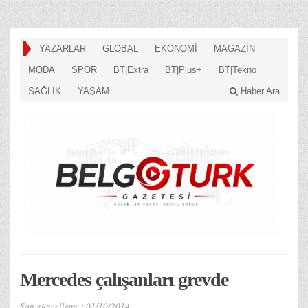
YAZARLAR
GLOBAL
EKONOMİ
MAGAZİN
MODA
SPOR
BT|Extra
BT|Plus+
BT|Tekno
SAĞLIK
YAŞAM
Haber Ara
Mercedes çalışanları grevde
Son güncelleme :
01/10/2014