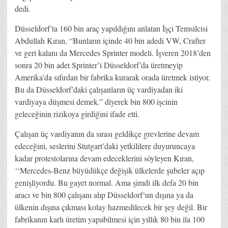
dedi.
Düsseldorf’ta 160 bin araç yapıldığını anlatan İşçi Temsilcisi
Abdullah Kıran, “Bunların içinde 40 bin adedi VW, Crafter
ve geri kalanı da Mercedes Sprinter modeli. İşveren 2018’den
sonra 20 bin adet Sprinter’i Düsseldorf’da üretmeyip
Amerika’da sıfırdan bir fabrika kurarak orada üretmek istiyor.
Bu da Düsseldorf’daki çalışanların üç vardiyadan iki
vardiyaya düşmesi demek.” diyerek bin 800 işcinin
geleceğinin rizikoya girdiğini ifade etti.
Çalışan üç vardiyanın da sırası geldikçe grevlerine devam
edeceğini, seslerini Stutgart’daki yetkililere duyuruncaya
kadar protestolarına devam edeceklerini söyleyen Kıran,
‘‘Mercedes-Benz büyüdükçe değişik ülkelerde şubeler açıp
genişliyordu. Bu gayet normal. Ama şimdi ilk defa 20 bin
aracı ve bin 800 çalışanı alıp Düsseldorf‘un dışına ya da
ülkenin dışına çıkması kolay hazmedilecek bir şey değil. Bir
fabrikanın karlı üretim yapabilmesi için yıllık 80 bin ila 100