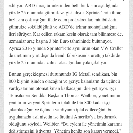
ediliyor. ABD ihraç ürünlerinden belli bir kısmı aşıldığında
yüzde 25 oranında gümrük vergisi alıyor. Sprinter’lerin ihraç
fazlasını çok aştığını ifade eden protestocular, minibüslerin
gümrükte söküldüğünü ve ABD’de tekrar montajlandığını
ileri sürüyor. Kar edilen rakam kesin olarak tam bilinmese de,
uzmanlar araç başına 3 bin Euro tahmininde bulunuyor.
Ayrıca 2016 yılında Sprinter’lerle aynı ürün olan VW Crafter
de üretimini yurt dışında kendi fabrikasında ürettiği takdirde
yüzde 25 oranında azalma olacağından yola çıkılıyor.
Bunun gerçekleşmesi durumunda IG Metall sendikası, bin
800 kişinin işinden olacağını ve geriye kalanların da üçüncü
vardiyalarının otomatikman kalkacağını dile getiriyor. İşçi
Temsilcileri Sendika Başkanı Thomas Weilbier, yönetiminin
yeni ürün ve yeni Sprinterin iptali ile bin 800 kadar işçi
çıkarılacağını ve üçüncü vardiyanın iptal edileceğini, bu
uygulamada asıl niyetin ise üretimi Amerika’ya kaydırmak
olduğunu söyledi. Weilbier, “Bu eylem ile yönetimin kararını
değiştirmesini istiyoruz. Yönetim henüz son kararı vermedi.”