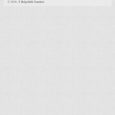
© 2026,
↑
Belgotürk Gazetesi