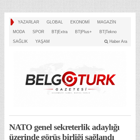
YAZARLAR
GLOBAL
EKONOMİ
MAGAZİN
MODA
SPOR
BT|Extra
BT|Plus+
BT|Tekno
SAĞLIK
YAŞAM
Haber Ara
NATO genel sekreterlik adaylığı
üzerinde görüş birliği sağlandı