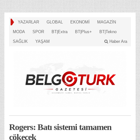
YAZARLAR
GLOBAL
EKONOMİ
MAGAZİN
MODA
SPOR
BT|Extra
BT|Plus+
BT|Tekno
SAĞLIK
YAŞAM
Haber Ara
Rogers: Batı sistemi tamamen
çökecek