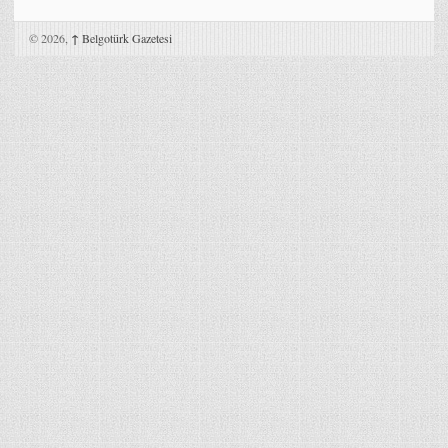
© 2026,
↑
Belgotürk Gazetesi