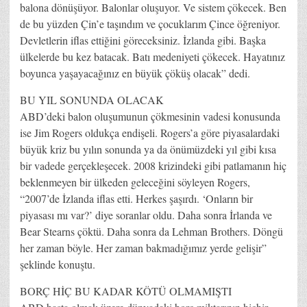
balona dönüşüyor. Balonlar oluşuyor. Ve sistem çökecek. Ben
de bu yüzden Çin’e taşındım ve çocuklarım Çince öğreniyor.
Devletlerin iflas ettiğini göreceksiniz. İzlanda gibi. Başka
ülkelerde bu kez batacak. Batı medeniyeti çökecek. Hayatınız
boyunca yaşayacağınız en büyük çöküş olacak” dedi.
BU YIL SONUNDA OLACAK
ABD’deki balon oluşumunun çökmesinin vadesi konusunda
ise Jim Rogers oldukça endişeli. Rogers’a göre piyasalardaki
büyük kriz bu yılın sonunda ya da önümüzdeki yıl gibi kısa
bir vadede gerçekleşecek. 2008 krizindeki gibi patlamanın hiç
beklenmeyen bir ülkeden geleceğini söyleyen Rogers,
“2007’de İzlanda iflas etti. Herkes şaşırdı. ‘Onların bir
piyasası mı var?’ diye soranlar oldu. Daha sonra İrlanda ve
Bear Stearns çöktü. Daha sonra da Lehman Brothers. Döngü
her zaman böyle. Her zaman bakmadığımız yerde gelişir”
şeklinde konuştu.
BORÇ HİÇ BU KADAR KÖTÜ OLMAMIŞTI