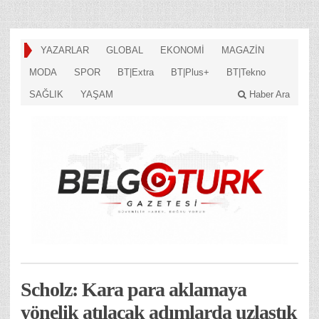
YAZARLAR
GLOBAL
EKONOMİ
MAGAZİN
MODA
SPOR
BT|Extra
BT|Plus+
BT|Tekno
SAĞLIK
YAŞAM
Haber Ara
Scholz: Kara para aklamaya
yönelik atılacak adımlarda uzlaştık