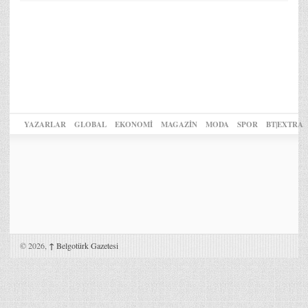
YAZARLAR
GLOBAL
EKONOMİ
MAGAZİN
MODA
SPOR
BT|EXTRA
© 2026,
↑
Belgotürk Gazetesi