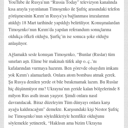
YouTube ile Rusya’nın “Russia Today” televizyon kanalında
kısa arayla yayınlanan Timoşenko ile Şufriç arasındaki telefon
görüşmesinin Kırım’ın Rusya’ya bağlanması imzalarının
atıldığı 18 Mart tarihinde yapıldığı belirtiliyor. Konuşmalardan
Timoşenko’nun Kırım’da yapılan referandum sonuçlarına
oldukça öfkeli olduğu, Şurfiç’in ise sonuca şoke olduğu
anlaşılıyor.
Ağlamaklı sesle konuşan Timoşenko, “Bunlar (Ruslar) tüm
sınırları aştı. Elime bir makinalı tüfek alıp o..ç..’nı
kafalarından vurmaya hazırım. Ben görevde olsaydım imkanı
yok Kırım’ı alamazlardı. Onlara atom bombası atmak gerek.
Şu Rusya denilen yerde ot bile bırakmamak lazım. Bu Ruslar
hiç düşünmüyor mu? Ukrayna’nın geride kalan bölgelerinde 8
milyon Rus asıllı insan yaşıyor. Şimdi onlara nasıl
davranılacak. Biraz düzeleyim Tüm dünyayı onlara karşı
ayağa kaldıracağım” demekte. Karşısındaki kişi Nestor Şufriç
ise Timoşenko’nun söyledikleriyle hemfikir olduğunu
söylemekle yetinerek, “Haklısın ama bizim Ukrayna