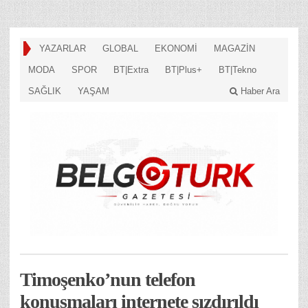
YAZARLAR
GLOBAL
EKONOMİ
MAGAZİN
MODA
SPOR
BT|Extra
BT|Plus+
BT|Tekno
SAĞLIK
YAŞAM
Haber Ara
Timoşenko’nun telefon
konuşmaları internete sızdırıldı