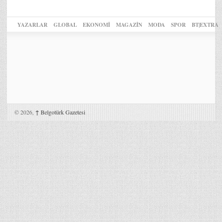
YAZARLAR
GLOBAL
EKONOMİ
MAGAZİN
MODA
SPOR
BT|EXTRA
© 2026,
↑
Belgotürk Gazetesi