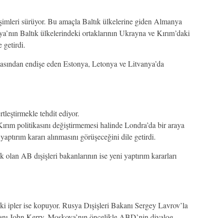
şimleri sürüyor. Bu amaçla Baltık ülkelerine giden Almanya
a’nın Baltık ülkelerindeki ortaklarının Ukrayna ve Kırım’daki
 getirdi.
masından endişe eden Estonya, Letonya ve Litvanya’da
tleştirmekle tehdit ediyor.
rım politikasını değiştirmemesi halinde Londra’da bir araya
aptırım kararı alınmasını görüşeceğini dile getirdi.
olan AB dışişleri bakanlarının ise yeni yaptırım kararları
 ipler ise kopuyor. Rusya Dışişleri Bakanı Sergey Lavrov’la
nı John Kerry, Moskova’nın öncelikle ABD’nin diyalog