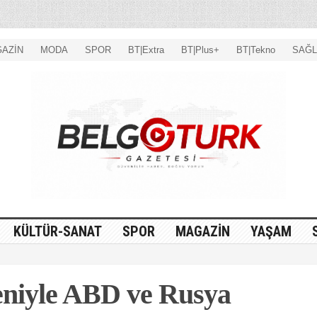
AZİN
MODA
SPOR
BT|Extra
BT|Plus+
BT|Tekno
SAĞL
KÜLTÜR-SANAT
SPOR
MAGAZİN
YAŞAM
eniyle ABD ve Rusya