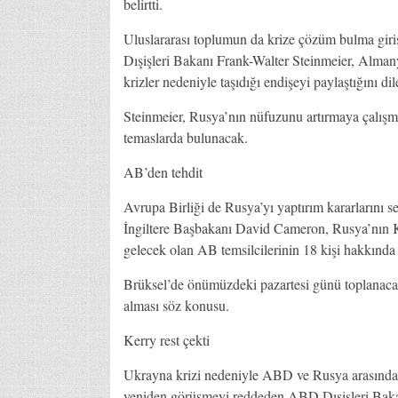
belirtti.
Uluslararası toplumun da krize çözüm bulma giri
Dışişleri Bakanı Frank-Walter Steinmeier, Almany
krizler nedeniyle taşıdığı endişeyi paylaştığını dile
Steinmeier, Rusya’nın nüfuzunu artırmaya çalış
temaslarda bulunacak.
AB’den tehdit
Avrupa Birliği de Rusya’yı yaptırım kararlarını ser
İngiltere Başbakanı David Cameron, Rusya’nın Kı
gelecek olan AB temsilcilerinin 18 kişi hakkında y
Brüksel’de önümüzdeki pazartesi günü toplanacak 
alması söz konusu.
Kerry rest çekti
Ukrayna krizi nedeniyle ABD ve Rusya arasındaki
yeniden görüşmeyi reddeden ABD Dışişleri Baka