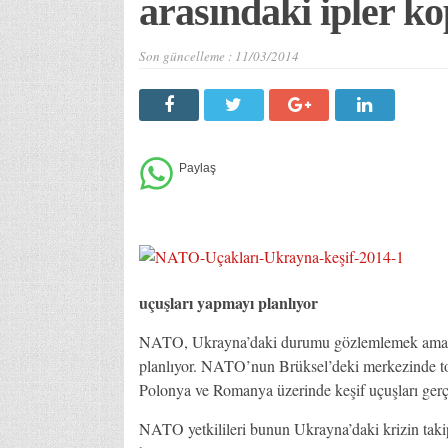
arasındaki ipler k
Son güncelleme :
11/03/2014
uçuşları yapmayı planlıyor
NATO, Ukrayna’daki durumu gözlemlemek amacıy
planlıyor. NATO’nun Brüksel’deki merkezinde to
Polonya ve Romanya üzerinde keşif uçuşları gerçek
NATO yetkilileri bunun Ukrayna’daki krizin takip 