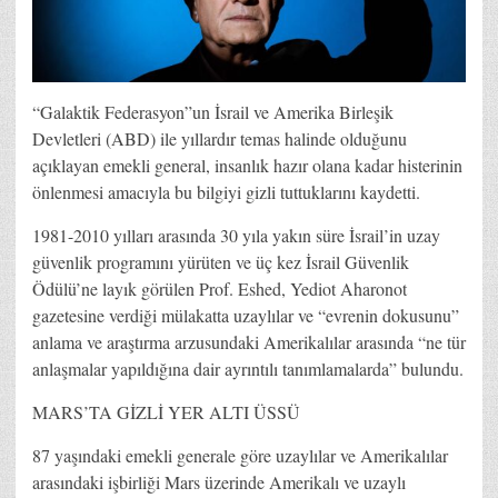
“Galaktik Federasyon”un İsrail ve Amerika Birleşik
Devletleri (ABD) ile yıllardır temas halinde olduğunu
açıklayan emekli general, insanlık hazır olana kadar histerinin
önlenmesi amacıyla bu bilgiyi gizli tuttuklarını kaydetti.
1981-2010 yılları arasında 30 yıla yakın süre İsrail’in uzay
güvenlik programını yürüten ve üç kez İsrail Güvenlik
Ödülü’ne layık görülen Prof. Eshed, Yediot Aharonot
gazetesine verdiği mülakatta uzaylılar ve “evrenin dokusunu”
anlama ve araştırma arzusundaki Amerikalılar arasında “ne tür
anlaşmalar yapıldığına dair ayrıntılı tanımlamalarda” bulundu.
MARS’TA GİZLİ YER ALTI ÜSSÜ
87 yaşındaki emekli generale göre uzaylılar ve Amerikalılar
arasındaki işbirliği Mars üzerinde Amerikalı ve uzaylı