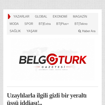
YAZARLAR
GLOBAL
EKONOMİ
MAGAZİN
MODA
SPOR
BT|Extra
BT|Plus+
BT|Tekno
SAĞLIK
YAŞAM
Haber Ara
Uzaylılarla ilgili gizli bir yeraltı
üssü iddiası!..