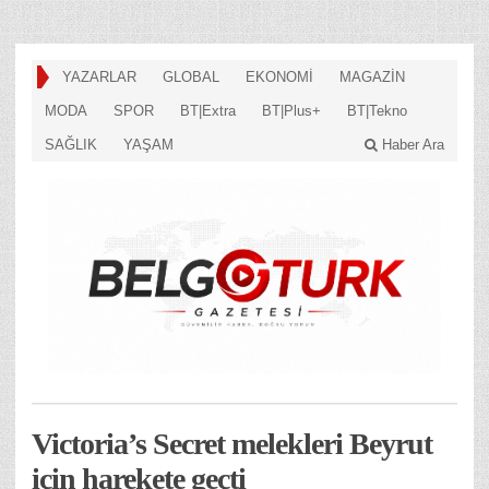
YAZARLAR
GLOBAL
EKONOMİ
MAGAZİN
MODA
SPOR
BT|Extra
BT|Plus+
BT|Tekno
SAĞLIK
YAŞAM
Haber Ara
Victoria’s Secret melekleri Beyrut
için harekete geçti