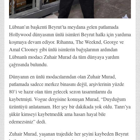
Lübnan’ın başkenti Beyrut’ta meydana gelen patlamada
Hollywood dünyasının ünlü isimleri Beyrut halkı için yardıma
koşmaya devam ediyor. Rihanna, The Weeknd, George ve
Amal Clooney gibi ünlü isimlerin bağışlarının ardından
Lübnanlı modacı Zuhair Murad da tüm dünyaya yardım
çağrısında bulundu.
Dünyanın en ünlü modacılarından olan Zuhair Murad,
patlamada sadece merkez binasını değil, arşivlerinin yüzde
80’i ve hazır olan tüm gelecek sezon tasarımlarını da
kaybetmişti. Vogue dergisine konuşan Murad, “Duyduğum
üzüntüyü anlatamam. Her şey bir dakikada yok oldu. Tanrı’ya
şükür kimseyi kaybetmedik ama hasarı hayal bile
edemezsiniz” dedi.
Zuhair Murad, yaşanan trajedide her şeyini kaybeden Beyrut