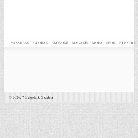
YAZARLAR
GLOBAL
EKONOMİ
MAGAZİN
MODA
SPOR
BT|EXTRA
© 2026,
↑
Belgotürk Gazetesi