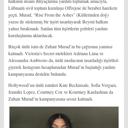
halkının insani ihtiyaçlarına yardım toplamak amacıyla,
Lübnanlı sivil toplum kuruluşu Offrejoie ile beraber harekete
geçti. Murad, “Rise From the Ashes” (Küllerinden doğ)
yazısı ile süslenmiş bir tişört tasarlayarak Beyrut halkını
yalnız bırakmadı. Satılan tüm tişörtlerin gelirleri yardım
kuruluşlarına aktarılacak.
Birçok ünlü isim de Zuhair Murad’ın bu çağrısına yanıtsız
kalmadı. Victoria’s Secret melekleri Adriana Lima ve
Alessandra Ambrosio da, ünlü modacının tasarladığı tişörtleri
giyerek Instagram hesaplarından Murad’ın başlattığı yardım
kampanyasına destekte bulundu.
Hollywood’un ünlü isimleri Kate Beckinsale, Sofia Vergara,
Jennifer Lopez, Courtney Cox ve Kourtney Kardashian da
Zuhair Murad’ın kampanyasına sessiz kalmadı.