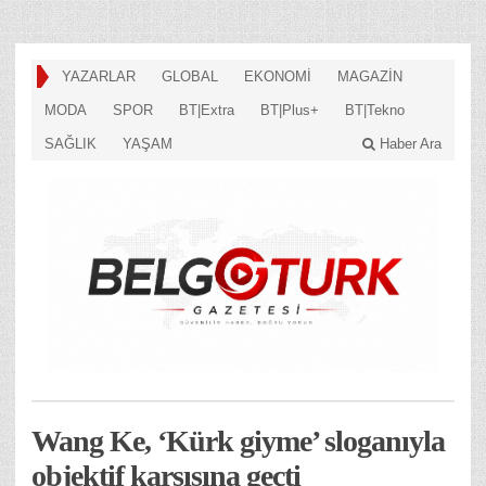
YAZARLAR
GLOBAL
EKONOMİ
MAGAZİN
MODA
SPOR
BT|Extra
BT|Plus+
BT|Tekno
SAĞLIK
YAŞAM
Haber Ara
Wang Ke, ‘Kürk giyme’ sloganıyla
objektif karşısına geçti