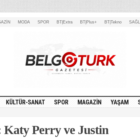
AZİN
MODA
SPOR
BT|Extra
BT|Plus+
BT|Tekno
SAĞL
KÜLTÜR-SANAT
SPOR
MAGAZİN
YAŞAM
 Katy Perry ve Justin