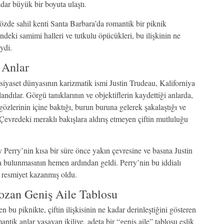
adar büyük bir boyuta ulaştı.
özde sahil kenti Santa Barbara’da romantik bir piknik
deki samimi halleri ve tutkulu öpücükleri, bu ilişkinin ne
ydi.
 Anlar
siyaset dünyasının karizmatik ismi Justin Trudeau, Kaliforniya
ndılar. Görgü tanıklarının ve objektiflerin kaydettiği anlarda,
 gözlerinin içine baktığı, burun buruna gelerek şakalaştığı ve
evredeki meraklı bakışlara aldırış etmeyen çiftin mutluluğu
 Perry’nin kısa bir süre önce yakın çevresine ve basına Justin
a bulunmasının hemen ardından geldi. Perry’nin bu iddialı
e resmiyet kazanmış oldu.
Bozan Geniş Aile Tablosu
bu piknikte, çiftin ilişkisinin ne kadar derinleştiğini gösteren
ntik anlar yaşayan ikiliye, adeta bir “geniş aile” tablosu eşlik