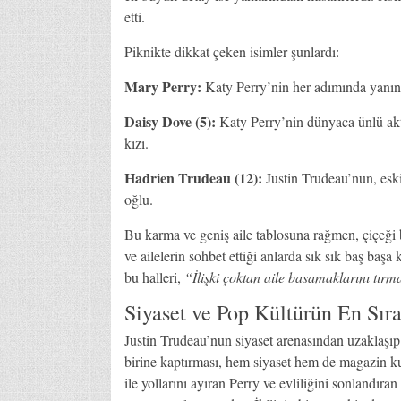
etti.
Piknikte dikkat çeken isimler şunlardı:
Mary Perry:
Katy Perry’nin her adımında yanın
Daisy Dove (5):
Katy Perry’nin dünyaca ünlü akt
kızı.
Hadrien Trudeau (12):
Justin Trudeau’nun, eski
oğlu.
Bu karma ve geniş aile tablosuna rağmen, çiçeği
ve ailelerin sohbet ettiği anlarda sık sık baş başa
bu halleri,
“İlişki çoktan aile basamaklarını tır
Siyaset ve Pop Kültürün En Sıra 
Justin Trudeau’nun siyaset arenasından uzaklaşıp 
birine kaptırması, hem siyaset hem de magazin k
ile yollarını ayıran Perry ve evliliğini sonlandıra