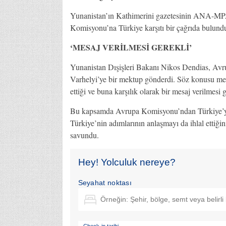
Yunanistan’ın Kathimerini gazetesinin ANA-MPA
Komisyonu’na Türkiye karşıtı bir çağrıda bulund
‘MESAJ VERİLMESİ GEREKLİ’
Yunanistan Dışişleri Bakanı Nikos Dendias, A
Varhelyi’ye bir mektup gönderdi. Söz konusu m
ettiği ve buna karşılık olarak bir mesaj verilmesi ge
Bu kapsamda Avrupa Komisyonu’ndan Türkiye’yle 
Türkiye’nin adımlarının anlaşmayı da ihlal ettiğin
savundu.
Hey! Yolculuk nereye?
Seyahat noktası
Check-in tarihi