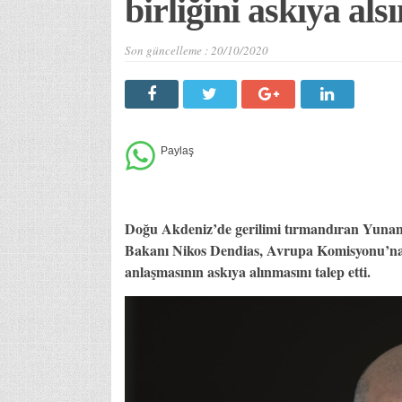
birliğini askıya alsı
Son güncelleme :
20/10/2020
Doğu Akdeniz’de gerilimi tırmandıran Yunanis
Bakanı Nikos Dendias, Avrupa Komisyonu’na 
anlaşmasının askıya alınmasını talep etti.