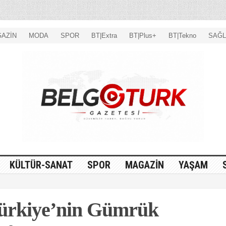
AZİN
MODA
SPOR
BT|Extra
BT|Plus+
BT|Tekno
SAĞL
KÜLTÜR-SANAT
SPOR
MAGAZİN
YAŞAM
Türkiye’nin Gümrük