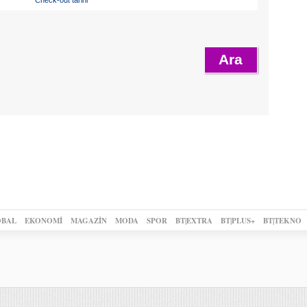
BAL
EKONOMİ
MAGAZİN
MODA
SPOR
BT|EXTRA
BT|PLUS+
BT|TEKNO