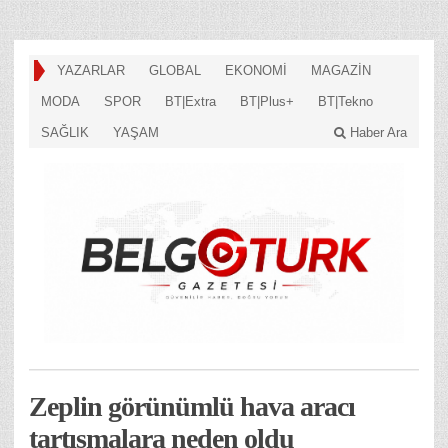
YAZARLAR
GLOBAL
EKONOMİ
MAGAZİN
MODA
SPOR
BT|Extra
BT|Plus+
BT|Tekno
SAĞLIK
YAŞAM
Haber Ara
Zeplin görünümlü hava aracı
tartışmalara neden oldu