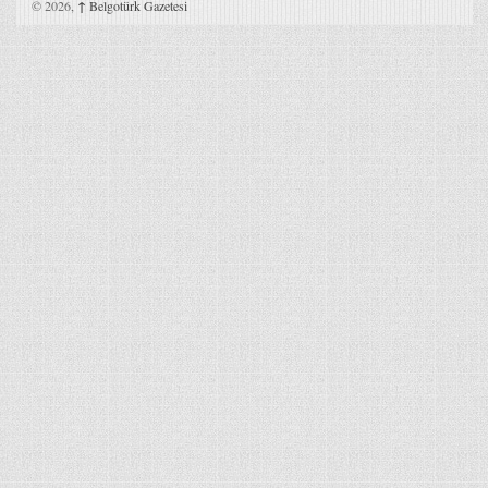
© 2026,
↑
Belgotürk Gazetesi