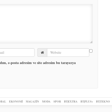
ım, e-posta adresim ve site adresim bu tarayıcıya
BAL
EKONOMİ
MAGAZİN
MODA
SPOR
BT|EXTRA
BT|PLUS+
BT|TEKNO