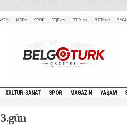
AZİN
MODA
SPOR
BT|Extra
BT|Plus+
BT|Tekno
SAĞL
KÜLTÜR-SANAT
SPOR
MAGAZİN
YAŞAM
 3.gün