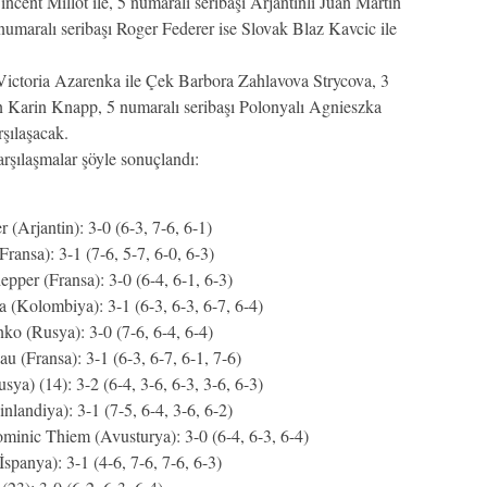
ncent Millot ile, 5 numaralı seribaşı Arjantinli Juan Martin
numaralı seribaşı Roger Federer ise Slovak Blaz Kavcic ile
Victoria Azarenka ile Çek Barbora Zahlavova Strycova, 3
an Karin Knapp, 5 numaralı seribaşı Polonyalı Agnieszka
şılaşacak.
arşılaşmalar şöyle sonuçlandı:
(Arjantin): 3-0 (6-3, 7-6, 6-1)
ransa): 3-1 (7-6, 5-7, 6-0, 6-3)
er (Fransa): 3-0 (6-4, 6-1, 6-3)
a (Kolombiya): 3-1 (6-3, 6-3, 6-7, 6-4)
o (Rusya): 3-0 (7-6, 6-4, 6-4)
 (Fransa): 3-1 (6-3, 6-7, 6-1, 7-6)
a) (14): 3-2 (6-4, 3-6, 6-3, 3-6, 6-3)
nlandiya): 3-1 (7-5, 6-4, 3-6, 6-2)
inic Thiem (Avusturya): 3-0 (6-4, 6-3, 6-4)
spanya): 3-1 (4-6, 7-6, 7-6, 6-3)