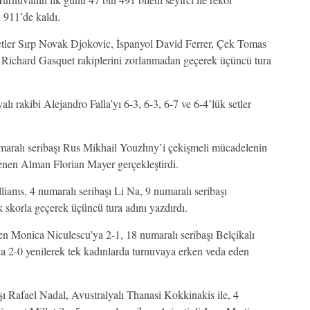
 911’de kaldı.
aketler Sırp Novak Djokovic, İspanyol David Ferrer, Çek Tomas
z Richard Gasquet rakiplerini zorlanmadan geçerek üçüncü tura
ı rakibi Alejandro Falla’yı 6-3, 6-3, 6-7 ve 6-4’lük setler
umaralı seribaşı Rus Mikhail Youzhny’i çekişmeli mücadelenin
 yenen Alman Florian Mayer gerçekleştirdi.
liams, 4 numaralı seribaşı Li Na, 9 numaralı seribaşı
 skorla geçerek üçüncü tura adını yazdırdı.
n Monica Niculescu’ya 2-1, 18 numaralı seribaşı Belçikalı
a 2-0 yenilerek tek kadınlarda turnuvaya erken veda eden
şı Rafael Nadal, Avustralyalı Thanasi Kokkinakis ile, 4