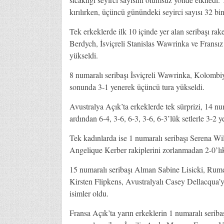
kırılırken, üçüncü günündeki seyirci sayısı 32 bin
Tek erkeklerde ilk 10 içinde yer alan seribaşı r
Berdych, İsviçreli Stanislas Wawrinka ve Fransı
yükseldi.
8 numaralı seribaşı İsviçreli Wawrinka, Kolombiyal
sonunda 3-1 yenerek üçüncü tura yükseldi.
Avustralya Açık’ta erkeklerde tek sürprizi, 14 n
ardından 6-4, 3-6, 6-3, 3-6, 6-3’lük setlerle 3-2
Tek kadınlarda ise 1 numaralı seribaşı Serena Wil
Angelique Kerber rakiplerini zorlanmadan 2-0’lık
15 numaralı seribaşı Alman Sabine Lisicki, Rume
Kirsten Flipkens, Avustralyalı Casey Dellacqua’y
isimler oldu.
Fransa Açık’ta yarın erkeklerin 1 numaralı seriba