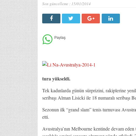
Son güncelleme :
15/01/2014
tura yükseldi.
Tek kadınlarda günün sürprizini, rakiplerine ye
seribaşı Alman Lisicki ile 18 numaralı seribaşı Be
Sezonun ilk “grand slam” tenis turnuvası Avustr
etti.
Avustralya’nın Melbourne kentinde devam eden t
sıcaklığı seyirci sayısını olumsuz yönde etkiledi. 