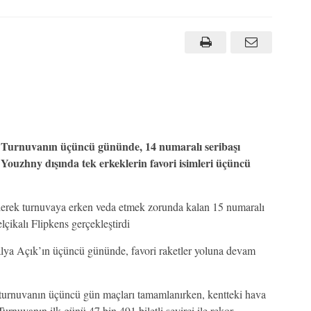
Turnuvanın üçüncü gününde, 14 numaralı seribaşı
Youzhny dışında tek erkeklerin favori isimleri üçüncü
nilerek turnuvaya erken veda etmek zorunda kalan 15 numaralı
lçikalı Flipkens gerçekleştirdi
alya Açık’ın üçüncü gününde, favori raketler yoluna devam
urnuvanın üçüncü gün maçları tamamlanırken, kentteki hava
Turnuvanın ilk günü 47 bin 491 biletli seyirci ile rekor