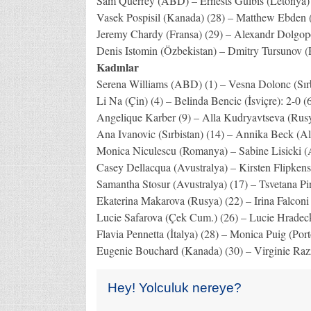
Sam Querrey (ABD) – Ernests Gulbis (Letonya) (2
Vasek Pospisil (Kanada) (28) – Matthew Ebden (A
Jeremy Chardy (Fransa) (29) – Alexandr Dolgopol
Denis Istomin (Özbekistan) – Dmitry Tursunov (Ru
Kadınlar
Serena Williams (ABD) (1) – Vesna Dolonc (Sırbi
Li Na (Çin) (4) – Belinda Bencic (İsviçre): 2-0 (6
Angelique Karber (9) – Alla Kudryavtseva (Rusya
Ana Ivanovic (Sırbistan) (14) – Annika Beck (Al
Monica Niculescu (Romanya) – Sabine Lisicki (Al
Casey Dellacqua (Avustralya) – Kirsten Flipkens 
Samantha Stosur (Avustralya) (17) – Tsvetana Pir
Ekaterina Makarova (Rusya) (22) – Irina Falconi
Lucie Safarova (Çek Cum.) (26) – Lucie Hradeck
Flavia Pennetta (İtalya) (28) – Monica Puig (Port
Eugenie Bouchard (Kanada) (30) – Virginie Razza
Hey! Yolculuk nereye?