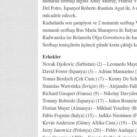
numaralı seribaşı İngiliz Andy Murray, Fransız Vi
Del Potro, İspanyol Roberto Bautista Agut ile, 6 
mücadele edecek.
Kadınlarda son şampiyon ve 2 numaralı seribaşı 
numaralı seribaşı Rus Maria Sharapova ile İtaly
Radwanska ise Belaruslu Olga Govortsova ile kar
Seribaşı tenisçilerin üçüncü günde korta çıktığı k
Erkekler
Novak Djokovic (Sırbistan) (2) – Leonardo Mayer 
David Ferrer (İspanya) (3) – Adrian Mannarino (F
Tomas Berdych (Çek Cum.) (7) – Kenny De Schepp
Stanislas Wawrinka (İsviçre) (8) – Alejandro Fall
Richard Gasquet (Fransa) (9) – Nikolay Davydenk
Tommy Robredo (İspanya) (17) – Julien Benneteau
Florian Mayer (Almanya) – Mikhail Youzhny (Rusy
Fabio Fognini (İtalya) (15) – Jarkko Nieminen (Fi
Kevin Anderson (Güney Afrika Cum.) (19) – Dom
Jerzy Janowicz (Polonya) (20) – Pablo Andujar (İ