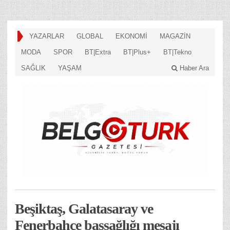
YAZARLAR
GLOBAL
EKONOMİ
MAGAZİN
MODA
SPOR
BT|Extra
BT|Plus+
BT|Tekno
SAĞLIK
YAŞAM
Haber Ara
Beşiktaş, Galatasaray ve
Fenerbahçe başsağlığı mesajı