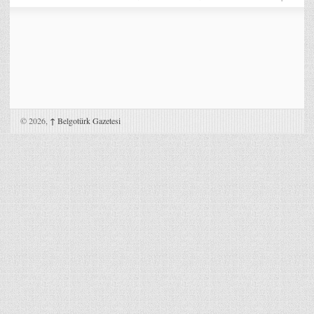
© 2026,
↑
Belgotürk Gazetesi