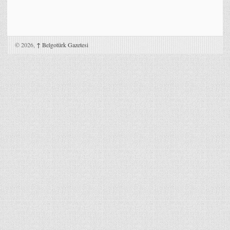
© 2026,
↑
Belgotürk Gazetesi