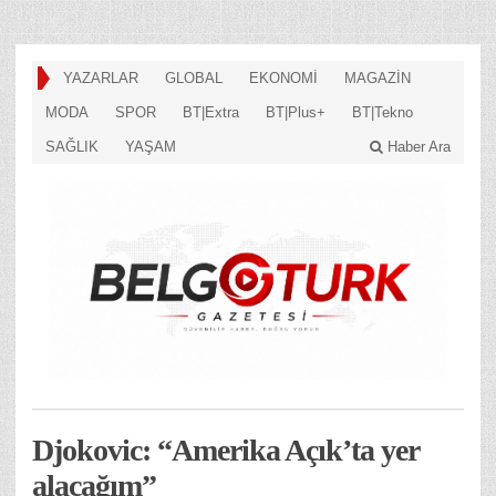
YAZARLAR
GLOBAL
EKONOMİ
MAGAZİN
MODA
SPOR
BT|Extra
BT|Plus+
BT|Tekno
SAĞLIK
YAŞAM
Haber Ara
Djokovic: “Amerika Açık’ta yer
alacağım”