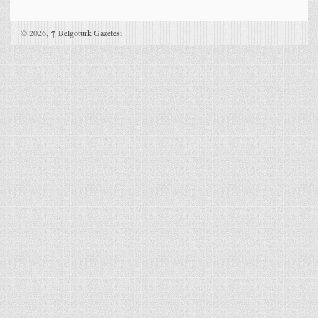
© 2026,
↑
Belgotürk Gazetesi