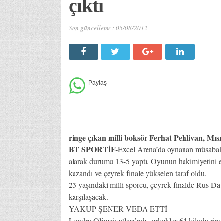
çıktı
Son güncelleme :
05/08/2012
ringe çıkan milli boksör Ferhat Pehlivan, Mısı
BT SPORTİF-
Excel Arena’da oynanan müsabakad
alarak durumu 13-5 yaptı. Oyunun hakimiyetini 
kazandı ve çeyrek finale yükselen taraf oldu.
23 yaşındaki milli sporcu, çeyrek finalde Rus 
karşılaşacak.
YAKUP ŞENER VEDA ETTİ
Londra Olimpiyatları’nda, erkekler 64 kiloda ri