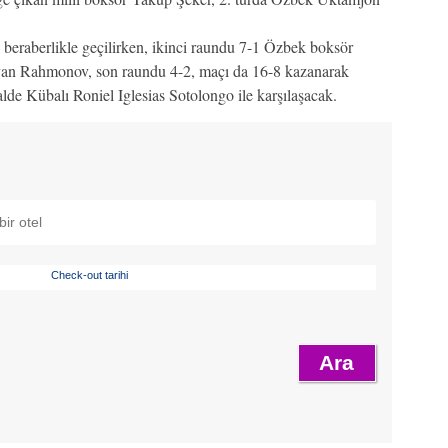
beraberlikle geçilirken, ikinci raundu 7-1 Özbek boksör
an Rahmonov, son raundu 4-2, maçı da 16-8 kazanarak
lde Kübalı Roniel Iglesias Sotolongo ile karşılaşacak.
Check-out tarihi