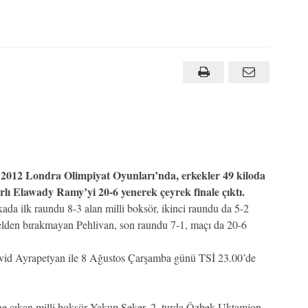
2012 Londra Olimpiyat Oyunları’nda, erkekler 49 kiloda
rlı Elawady Ramy’yi 20-6 yenerek çeyrek finale çıktı.
a ilk raundu 8-3 alan milli boksör, ikinci raundu da 5-2
elden bırakmayan Pehlivan, son raundu 7-1, maçı da 20-6
David Ayrapetyan ile 8 Ağustos Çarşamba günü TSİ 23.00’de
nge çıkan milli boksör Yakup Şeker, 2. turda Özbek Uktamjon