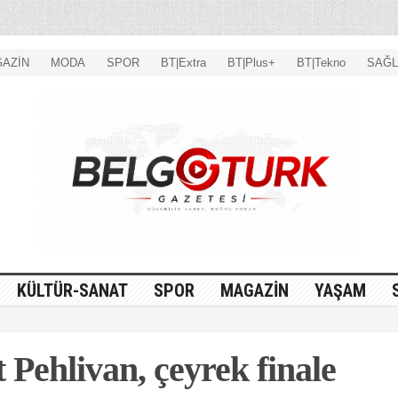
AZİN
MODA
SPOR
BT|Extra
BT|Plus+
BT|Tekno
SAĞL
KÜLTÜR-SANAT
SPOR
MAGAZİN
YAŞAM
 Pehlivan, çeyrek finale