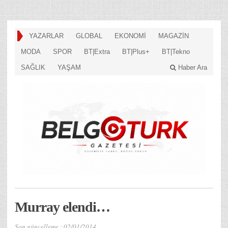
YAZARLAR
GLOBAL
EKONOMİ
MAGAZİN
MODA
SPOR
BT|Extra
BT|Plus+
BT|Tekno
SAĞLIK
YAŞAM
Haber Ara
Murray elendi…
Son güncelleme :
02/01/2014