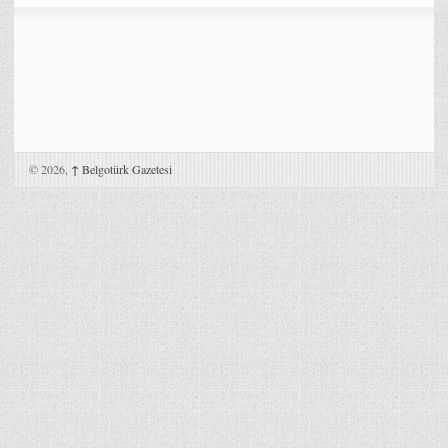
© 2026,
↑
Belgotürk Gazetesi