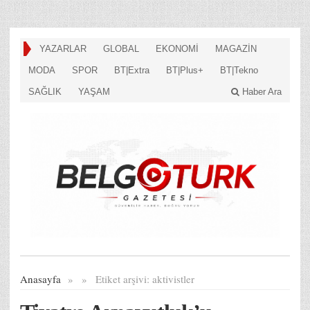
YAZARLAR
GLOBAL
EKONOMİ
MAGAZİN
MODA
SPOR
BT|Extra
BT|Plus+
BT|Tekno
SAĞLIK
YAŞAM
Haber Ara
Anasayfa
»
»
Etiket arşivi:
aktivistler