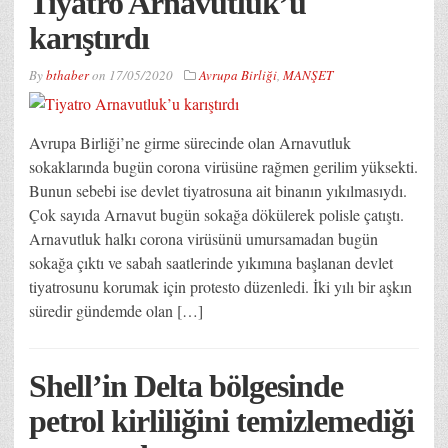
Tiyatro Arnavutluk’u
karıştırdı
By
bthaber
on
17/05/2020
Avrupa Birliği
,
MANŞET
Avrupa Birliği’ne girme sürecinde olan Arnavutluk
sokaklarında bugün corona virüsüne rağmen gerilim yüksekti.
Bunun sebebi ise devlet tiyatrosuna ait binanın yıkılmasıydı.
Çok sayıda Arnavut bugün sokağa dökülerek polisle çatıştı.
Arnavutluk halkı corona virüsünü umursamadan bugün
sokağa çıktı ve sabah saatlerinde yıkımına başlanan devlet
tiyatrosunu korumak için protesto düzenledi. İki yılı bir aşkın
süredir gündemde olan […]
Shell’in Delta bölgesinde
petrol kirliliğini temizlemediği