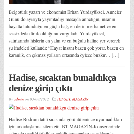
Belgotürk yazarı ve ekonomist Erhan Yurdayüksel, Anneler
Günü dolayısıyla yayımladığı mesajda anneliğin, insanın
hayatta tutunduğu en güçlü bağ, en derin merhamet ve en
sessiz fedakârlık olduğunu vurguladı. Yurdayüksel,
satırlarında hislerin en yalın ve en buğulu haline yer vererek
şu ifadeleri kullandı: “Hayat insanı bazen çok yorar, bazen en
karanlık, en çıkmaz yolların ortasında öylece bırakır… […]
Hadise, sıcaktan bunaldıkça
denize girip çıktı
By
admin
on
03/08/2012
JET-SET
,
MAGAZİN
Hadise Bodrum tatili sırasında görüntülenince uyarmadıkları
için arkadaşlarına sitem etti. BT MAGAZİN-Konserlerinde
sahnede verdiği frikikler, selülit tartışmaları ve aşklarıyla