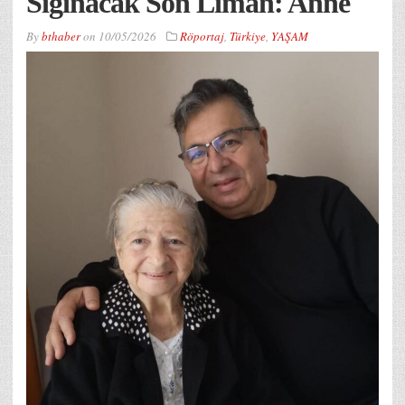
Sığınacak Son Liman: Anne
By
bthaber
on
10/05/2026
Röportaj
,
Türkiye
,
YAŞAM