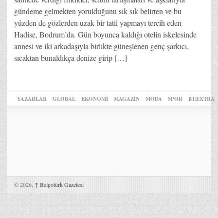
gündeme gelmekten yorulduğunu sık sık belirten ve bu
yüzden de gözlerden uzak bir tatil yapmayı tercih eden
Hadise, Bodrum’da. Gün boyunca kaldığı otelin iskelesinde
annesi ve iki arkadaşıyla birlikte güneşlenen genç şarkıcı,
sıcaktan bunaldıkça denize girip […]
YAZARLAR
GLOBAL
EKONOMİ
MAGAZİN
MODA
SPOR
BT|EXTRA
© 2026,
↑
Belgotürk Gazetesi