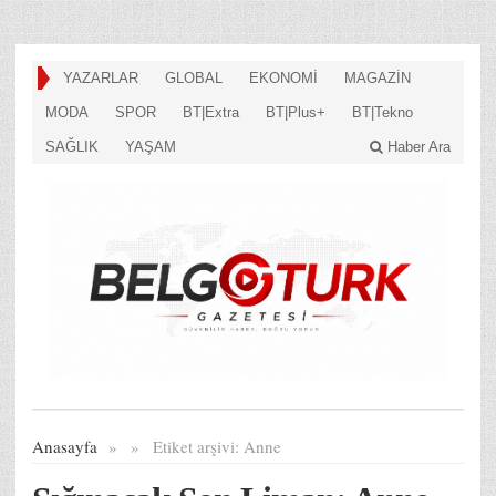
YAZARLAR
GLOBAL
EKONOMİ
MAGAZİN
MODA
SPOR
BT|Extra
BT|Plus+
BT|Tekno
SAĞLIK
YAŞAM
Haber Ara
Anasayfa
»
»
Etiket arşivi:
Anne