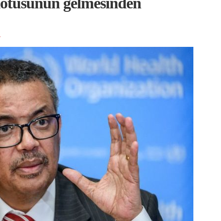
ötüsünün gelmesinden
K