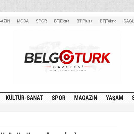
AZİN
MODA
SPOR
BT|Extra
BT|Plus+
BT|Tekno
SAĞL
KÜLTÜR-SANAT
SPOR
MAGAZİN
YAŞAM