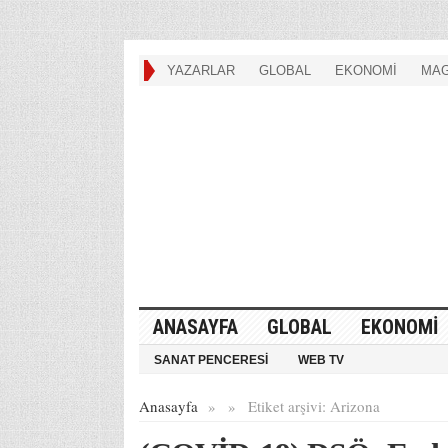
YAZARLAR
GLOBAL
EKONOMİ
MAG
ANASAYFA
GLOBAL
EKONOMİ
SANAT PENCERESİ
WEB TV
Anasayfa
»
»
Etiket arşivi:
Arizona