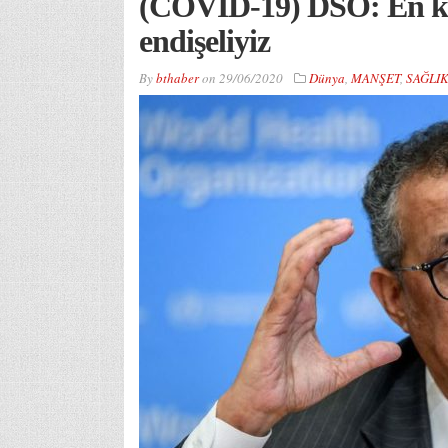
(COVİD-19) DSÖ: En k
endişeliyiz
By
bthaber
on
29/06/2020
Dünya
,
MANŞET
,
SAĞLI