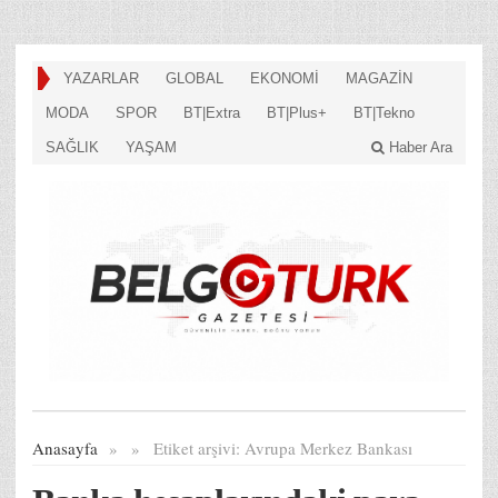
YAZARLAR
GLOBAL
EKONOMİ
MAGAZİN
MODA
SPOR
BT|Extra
BT|Plus+
BT|Tekno
SAĞLIK
YAŞAM
Haber Ara
Anasayfa
»
»
Etiket arşivi:
Avrupa Merkez Bankası