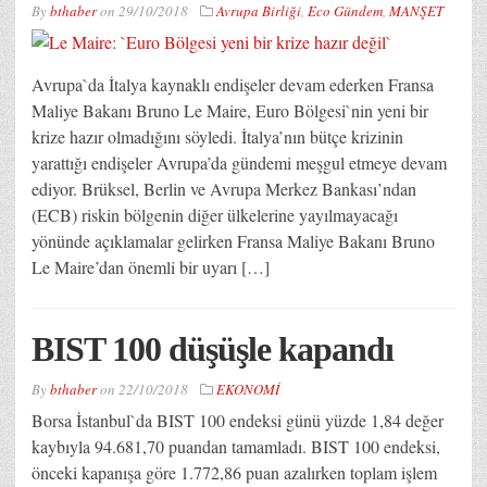
By
bthaber
on
29/10/2018
Avrupa Birliği
,
Eco Gündem
,
MANŞET
Avrupa`da İtalya kaynaklı endişeler devam ederken Fransa
Maliye Bakanı Bruno Le Maire, Euro Bölgesi`nin yeni bir
krize hazır olmadığını söyledi. İtalya’nın bütçe krizinin
yarattığı endişeler Avrupa’da gündemi meşgul etmeye devam
ediyor. Brüksel, Berlin ve Avrupa Merkez Bankası’ndan
(ECB) riskin bölgenin diğer ülkelerine yayılmayacağı
yönünde açıklamalar gelirken Fransa Maliye Bakanı Bruno
Le Maire’dan önemli bir uyarı […]
BIST 100 düşüşle kapandı
By
bthaber
on
22/10/2018
EKONOMİ
Borsa İstanbul`da BIST 100 endeksi günü yüzde 1,84 değer
kaybıyla 94.681,70 puandan tamamladı. BIST 100 endeksi,
önceki kapanışa göre 1.772,86 puan azalırken toplam işlem