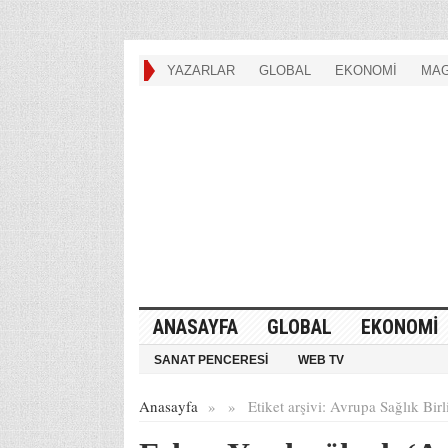
YAZARLAR
GLOBAL
EKONOMİ
MAG
ANASAYFA
GLOBAL
EKONOMİ
SANAT PENCERESİ
WEB TV
Anasayfa
»
»
Etiket arşivi:
Avrupa Sağlık Birl