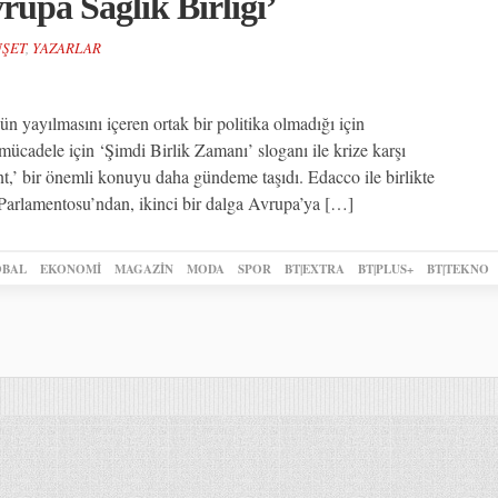
upa Sağlık Birliği’
ŞET
,
YAZARLAR
n yayılmasını içeren ortak bir politika olmadığı için
ücadele için ‘Şimdi Birlik Zamanı’ sloganı ile krize karşı
’ bir önemli konuyu daha gündeme taşıdı. Edacco ile birlikte
Parlamentosu’ndan, ikinci bir dalga Avrupa’ya […]
BAL
EKONOMİ
MAGAZİN
MODA
SPOR
BT|EXTRA
BT|PLUS+
BT|TEKNO