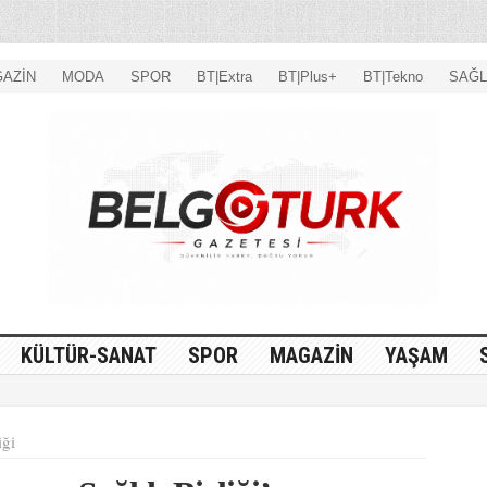
AZİN
MODA
SPOR
BT|Extra
BT|Plus+
BT|Tekno
SAĞL
KÜLTÜR-SANAT
SPOR
MAGAZİN
YAŞAM
iği