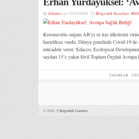
Erhan Yurdayüksel: ‘Avr
By
bthaber
on
12/05/2020
Belgotürk Yazarları
,
MAN
Koronavirüs salgını AB’yi ve üye ülkelerini virüsü
hazırlıksız vurdu. Dünya genelinde Covid-19 ile m
mücadele veren ‘Edacco, Ecological Development,
sayıları 15’e yakın Sivil Toplum Örgütü Avrupa 
YAZARLAR
GLO
© 2026,
↑
Belgotürk Gazetesi