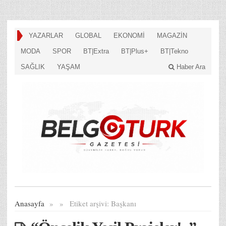
YAZARLAR
GLOBAL
EKONOMİ
MAGAZİN
MODA
SPOR
BT|Extra
BT|Plus+
BT|Tekno
SAĞLIK
YAŞAM
Haber Ara
Anasayfa
»
»
Etiket arşivi:
Başkanı