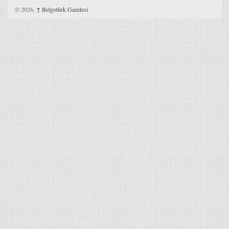
© 2026,
↑
Belgotürk Gazetesi