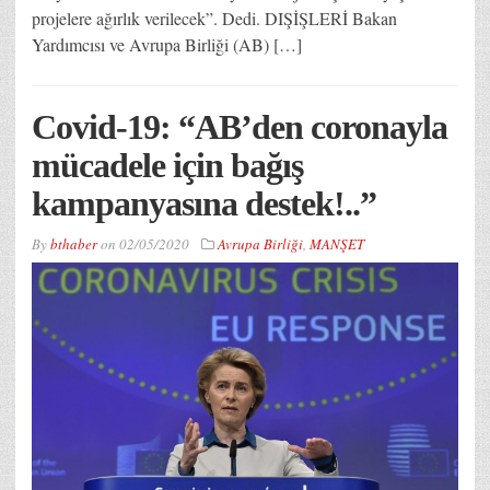
projelere ağırlık verilecek”. Dedi. DIŞİŞLERİ Bakan
Yardımcısı ve Avrupa Birliği (AB) […]
Covid-19: “AB’den coronayla
mücadele için bağış
kampanyasına destek!..”
By
bthaber
on
02/05/2020
Avrupa Birliği
,
MANŞET