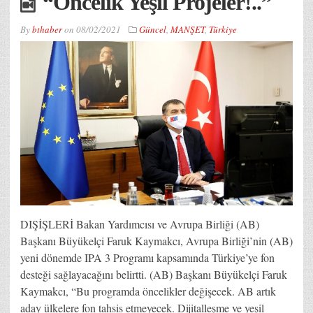
“Öncelik Yeşil Projeler!..”
By
bthaber
on
08/02/2021
Güncel
,
MANŞET
,
Türkiye
DIŞİŞLERİ Bakan Yardımcısı ve Avrupa Birliği (AB)
Başkanı Büyükelçi Faruk Kaymakcı, Avrupa Birliği’nin (AB)
yeni dönemde IPA 3 Programı kapsamında Türkiye’ye fon
desteği sağlayacağını belirtti. (AB) Başkanı Büyükelçi Faruk
Kaymakcı, “Bu programda öncelikler değişecek. AB artık
aday ülkelere fon tahsis etmeyecek. Dijitalleşme ve yeşil