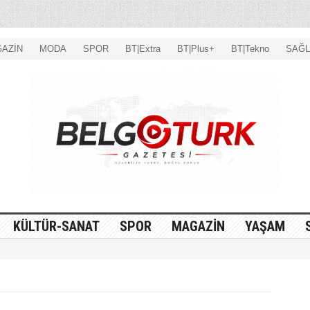
AZİN
MODA
SPOR
BT|Extra
BT|Plus+
BT|Tekno
SAĞL
KÜLTÜR-SANAT
SPOR
MAGAZİN
YAŞAM