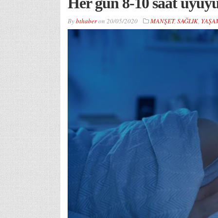
Her gün 8-10 saat uyuy
By
bthaber
on
20/05/2020
MANŞET
,
SAĞLIK
,
YAŞA