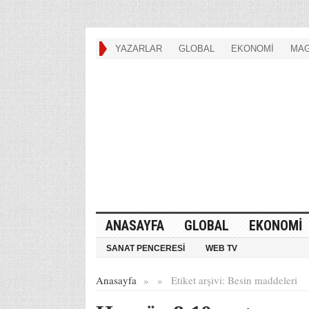
YAZARLAR
GLOBAL
EKONOMİ
MAG
ANASAYFA
GLOBAL
EKONOMİ
SANAT PENCERESİ
WEB TV
Anasayfa
»
»
Etiket arşivi:
Besin maddeleri