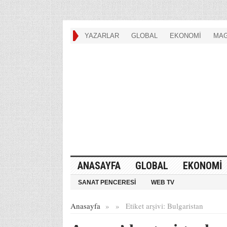
YAZARLAR
GLOBAL
EKONOMİ
MAG
ANASAYFA
GLOBAL
EKONOMİ
SANAT PENCERESİ
WEB TV
Anasayfa
»
»
Etiket arşivi:
Bulgaristan