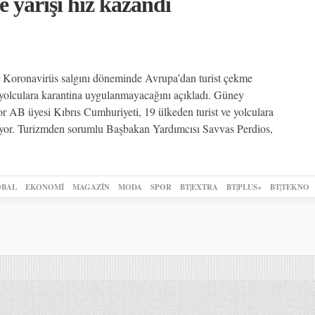
 yarışı hız kazandı
yor Koronavirüs salgını döneminde Avrupa’dan turist çekme
 yolculara karantina uygulanmayacağını açıkladı. Güney
or AB üyesi Kıbrıs Cumhuriyeti, 19 ülkeden turist ve yolculara
iriyor. Turizmden sorumlu Başbakan Yardımcısı Savvas Perdios,
BAL
EKONOMİ
MAGAZİN
MODA
SPOR
BT|EXTRA
BT|PLUS+
BT|TEKNO