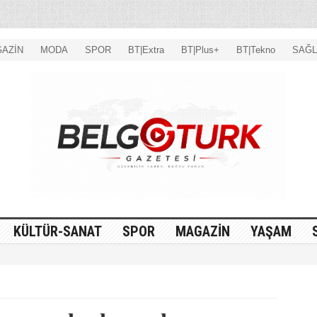
AZİN
MODA
SPOR
BT|Extra
BT|Plus+
BT|Tekno
SAĞL
KÜLTÜR-SANAT
SPOR
MAGAZİN
YAŞAM