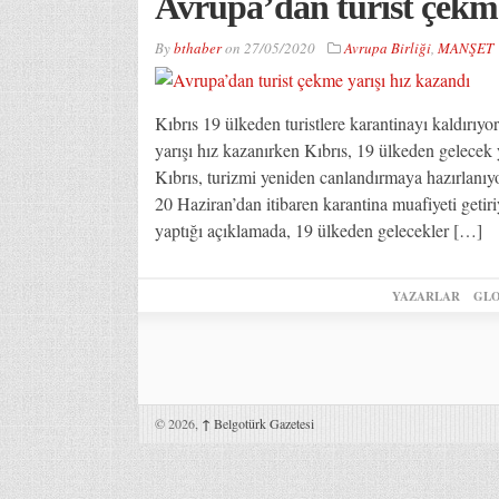
Avrupa’dan turist çekme
By
bthaber
on
27/05/2020
Avrupa Birliği
,
MANŞET
Kıbrıs 19 ülkeden turistlere karantinayı kaldırı
yarışı hız kazanırken Kıbrıs, 19 ülkeden gelecek
Kıbrıs, turizmi yeniden canlandırmaya hazırlanıy
20 Haziran’dan itibaren karantina muafiyeti get
yaptığı açıklamada, 19 ülkeden gelecekler […]
YAZARLAR
GLO
© 2026,
↑
Belgotürk Gazetesi