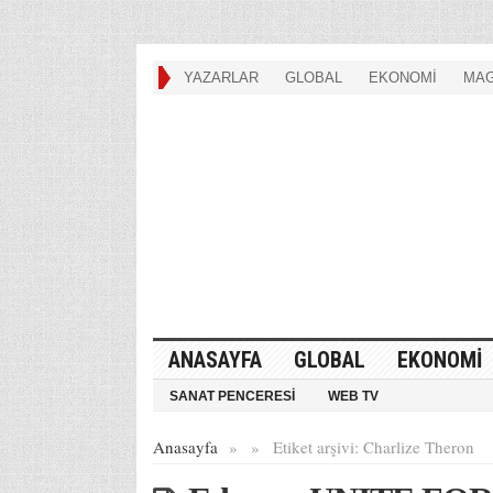
YAZARLAR
GLOBAL
EKONOMİ
MAG
ANASAYFA
GLOBAL
EKONOMİ
SANAT PENCERESİ
WEB TV
Anasayfa
»
»
Etiket arşivi:
Charlize Theron