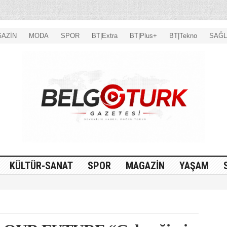
AZİN
MODA
SPOR
BT|Extra
BT|Plus+
BT|Tekno
SAĞL
KÜLTÜR-SANAT
SPOR
MAGAZİN
YAŞAM