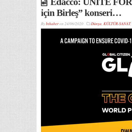
Edacco: UNITE FOR
için Birleş” konseri…
By
bthaber
on
24/06/2020
Dünya
,
KÜLTÜR-SANAT
,