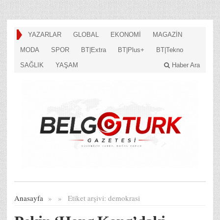
YAZARLAR
GLOBAL
EKONOMİ
MAGAZİN
MODA
SPOR
BT|Extra
BT|Plus+
BT|Tekno
SAĞLIK
YAŞAM
Haber Ara
Anasayfa
»
»
Etiket arşivi:
demokrasi