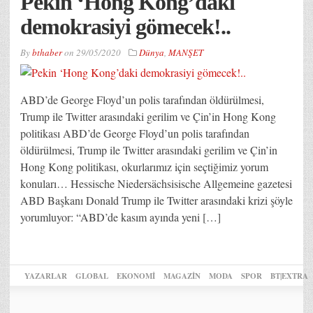
Pekin ‘Hong Kong’daki
demokrasiyi gömecek!..
By
bthaber
on
29/05/2020
Dünya
,
MANŞET
ABD’de George Floyd’un polis tarafından öldürülmesi,
Trump ile Twitter arasındaki gerilim ve Çin’in Hong Kong
politikası ABD’de George Floyd’un polis tarafından
öldürülmesi, Trump ile Twitter arasındaki gerilim ve Çin’in
Hong Kong politikası, okurlarımız için seçtiğimiz yorum
konuları… Hessische Niedersächsisische Allgemeine gazetesi
ABD Başkanı Donald Trump ile Twitter arasındaki krizi şöyle
yorumluyor: “ABD’de kasım ayında yeni […]
YAZARLAR
GLOBAL
EKONOMİ
MAGAZİN
MODA
SPOR
BT|EXTRA