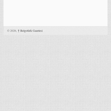
© 2026,
↑
Belgotürk Gazetesi