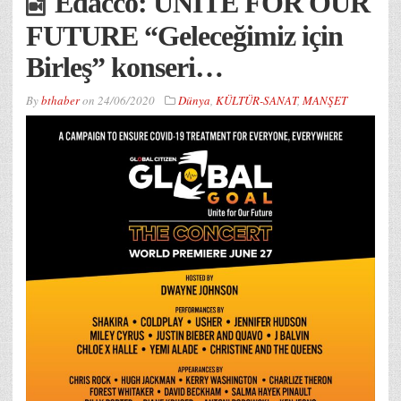
Edacco: UNITE FOR OUR
FUTURE “Geleceğimiz için
Birleş” konseri…
By
bthaber
on
24/06/2020
Dünya
,
KÜLTÜR-SANAT
,
MANŞET