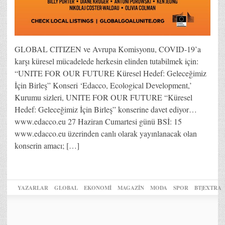
GLOBAL CITIZEN ve Avrupa Komisyonu, COVID-19’a
karşı küresel mücadelede herkesin elinden tutabilmek için:
“UNITE FOR OUR FUTURE Küresel Hedef: Geleceğimiz
İçin Birleş” Konseri ‘Edacco, Ecological Development,’
Kurumu sizleri, UNITE FOR OUR FUTURE “Küresel
Hedef: Geleceğimiz İçin Birleş” konserine davet ediyor…
www.edacco.eu 27 Haziran Cumartesi günü BSİ: 15
www.edacco.eu üzerinden canlı olarak yayınlanacak olan
konserin amacı; […]
YAZARLAR
GLOBAL
EKONOMİ
MAGAZİN
MODA
SPOR
BT|EXTRA