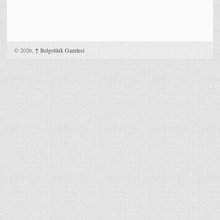
© 2026,
↑
Belgotürk Gazetesi