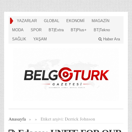
YAZARLAR
GLOBAL
EKONOMİ
MAGAZİN
MODA
SPOR
BT|Extra
BT|Plus+
BT|Tekno
SAĞLIK
YAŞAM
Haber Ara
Anasayfa
»
»
Etiket arşivi:
Derrick Johnson