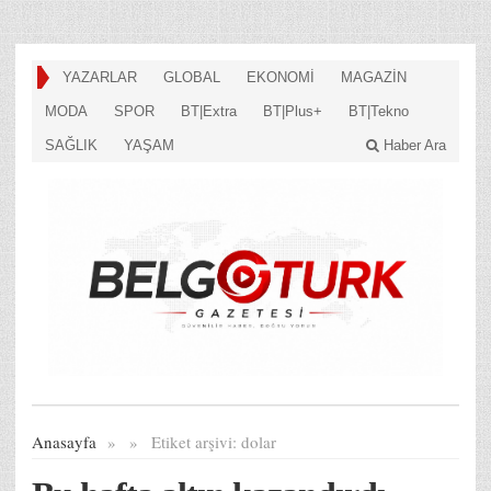
YAZARLAR
GLOBAL
EKONOMİ
MAGAZİN
MODA
SPOR
BT|Extra
BT|Plus+
BT|Tekno
SAĞLIK
YAŞAM
Haber Ara
Anasayfa
»
»
Etiket arşivi:
dolar