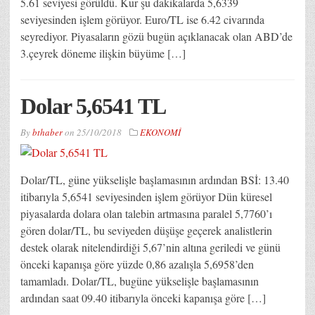
5.61 seviyesi görüldü. Kur şu dakikalarda 5,6339
seviyesinden işlem görüyor. Euro/TL ise 6.42 civarında
seyrediyor. Piyasaların gözü bugün açıklanacak olan ABD’de
3.çeyrek döneme ilişkin büyüme […]
Dolar 5,6541 TL
By
bthaber
on
25/10/2018
EKONOMİ
Dolar/TL, güne yükselişle başlamasının ardından BSİ: 13.40
itibarıyla 5,6541 seviyesinden işlem görüyor Dün küresel
piyasalarda dolara olan talebin artmasına paralel 5,7760’ı
gören dolar/TL, bu seviyeden düşüşe geçerek analistlerin
destek olarak nitelendirdiği 5,67’nin altına geriledi ve günü
önceki kapanışa göre yüzde 0,86 azalışla 5,6958’den
tamamladı. Dolar/TL, bugüne yükselişle başlamasının
ardından saat 09.40 itibarıyla önceki kapanışa göre […]