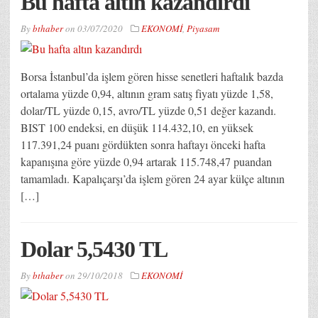
Bu hafta altın kazandırdı
By
bthaber
on
03/07/2020
EKONOMİ
,
Piyasam
Borsa İstanbul’da işlem gören hisse senetleri haftalık bazda
ortalama yüzde 0,94, altının gram satış fiyatı yüzde 1,58,
dolar/TL yüzde 0,15, avro/TL yüzde 0,51 değer kazandı.
BIST 100 endeksi, en düşük 114.432,10, en yüksek
117.391,24 puanı gördükten sonra haftayı önceki hafta
kapanışına göre yüzde 0,94 artarak 115.748,47 puandan
tamamladı. Kapalıçarşı’da işlem gören 24 ayar külçe altının
[…]
Dolar 5,5430 TL
By
bthaber
on
29/10/2018
EKONOMİ