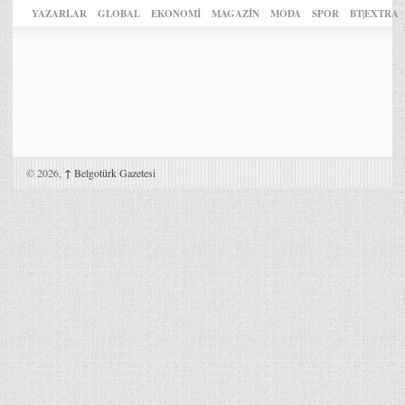
YAZARLAR
GLOBAL
EKONOMİ
MAGAZİN
MODA
SPOR
BT|EXTRA
© 2026,
↑
Belgotürk Gazetesi