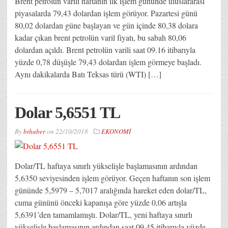
Brent petrolün varili haftanın ilk işlem gününde uluslararası
piyasalarda 79,43 dolardan işlem görüyor. Pazartesi günü
80,02 dolardan güne başlayan ve gün içinde 80,38 dolara
kadar çıkan brent petrolün varil fiyatı, bu sabah 80,06
dolardan açıldı. Brent petrolün varili saat 09.16 itibarıyla
yüzde 0,78 düşüşle 79,43 dolardan işlem görmeye başladı.
Aynı dakikalarda Batı Teksas türü (WTI) […]
Dolar 5,6551 TL
By
bthaber
on
22/10/2018
EKONOMİ
Dolar/TL haftaya sınırlı yükselişle başlamasının ardından
5,6350 seviyesinden işlem görüyor. Geçen haftanın son işlem
gününde 5,5979 – 5,7017 aralığında hareket eden dolar/TL,
cuma gününü önceki kapanışa göre yüzde 0,06 artışla
5,6391’den tamamlamıştı. Dolar/TL, yeni haftaya sınırlı
yükselişle başlamasının ardından saat 09.45 itibarıyla yüzde