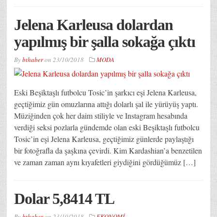
Jelena Karleusa dolardan
yapılmış bir şalla sokağa çıktı
By
bthaber
on
23/10/2018
MODA
Eski Beşiktaşlı futbolcu Tosic’in şarkıcı eşi Jelena Karleusa,
geçtiğimiz gün omuzlarına attığı dolarlı şal ile yürüyüş yaptı.
Müziğinden çok her daim stiliyle ve Instagram hesabında
verdiği seksi pozlarla gündemde olan eski Beşiktaşlı futbolcu
Tosic’in eşi Jelena Karleusa, geçtiğimiz günlerde paylaştığı
bir fotoğrafla da şaşkına çevirdi. Kim Kardashian’a benzetilen
ve zaman zaman aynı kıyafetleri giydiğini gördüğümüz […]
Dolar 5,8414 TL
By
bthaber
on
23/10/2018
EKONOMİ