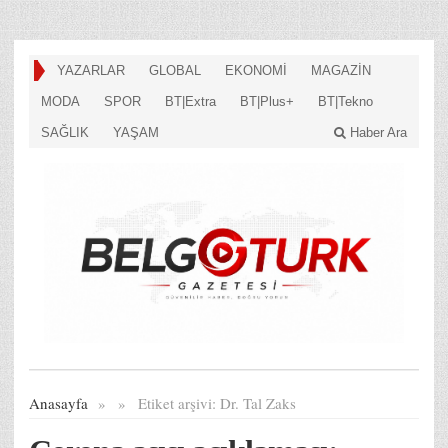
YAZARLAR
GLOBAL
EKONOMİ
MAGAZİN
MODA
SPOR
BT|Extra
BT|Plus+
BT|Tekno
SAĞLIK
YAŞAM
Haber Ara
Anasayfa
»
»
Etiket arşivi:
Dr. Tal Zaks