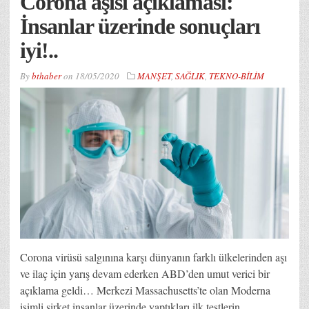
Corona aşısı açıklaması:
İnsanlar üzerinde sonuçları
iyi!..
By
bthaber
on
18/05/2020
MANŞET
,
SAĞLIK
,
TEKNO-BİLİM
Corona virüsü salgınına karşı dünyanın farklı ülkelerinden aşı
ve ilaç için yarış devam ederken ABD’den umut verici bir
açıklama geldi… Merkezi Massachusetts’te olan Moderna
isimli şirket insanlar üzerinde yaptıkları ilk testlerin