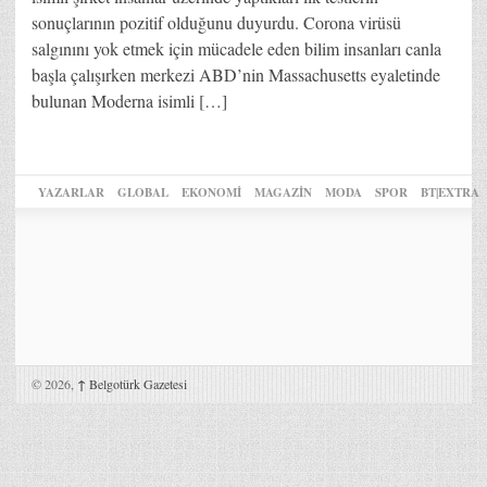
sonuçlarının pozitif olduğunu duyurdu. Corona virüsü
salgınını yok etmek için mücadele eden bilim insanları canla
başla çalışırken merkezi ABD’nin Massachusetts eyaletinde
bulunan Moderna isimli […]
YAZARLAR
GLOBAL
EKONOMİ
MAGAZİN
MODA
SPOR
BT|EXTRA
© 2026,
↑
Belgotürk Gazetesi