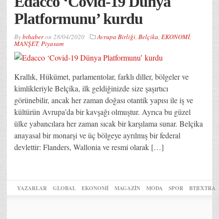
Edacco ‘Covid-19 Dünya
Platformunu’ kurdu
By
bthaber
on
28/04/2020
Avrupa Birliği
,
Belçika
,
EKONOMİ
,
MANŞET
,
Piyasam
Krallık, Hükümet, parlamentolar, farklı diller, bölgeler ve
kimlikleriyle Belçika, ilk geldiğinizde size şaşırtıcı
görünebilir, ancak her zaman doğası otantik yapısı ile iş ve
kültürün Avrupa’da bir kavşağı olmuştur. Ayrıca bu güzel
ülke yabancılara her zaman sıcak bir karşılama sunar. Belçika
anayasal bir monarşi ve üç bölgeye ayrılmış bir federal
devlettir: Flanders, Wallonia ve resmi olarak […]
YAZARLAR
GLOBAL
EKONOMİ
MAGAZİN
MODA
SPOR
BT|EXTRA