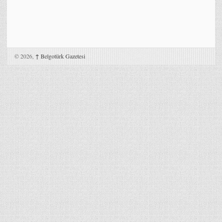
© 2026,
↑
Belgotürk Gazetesi