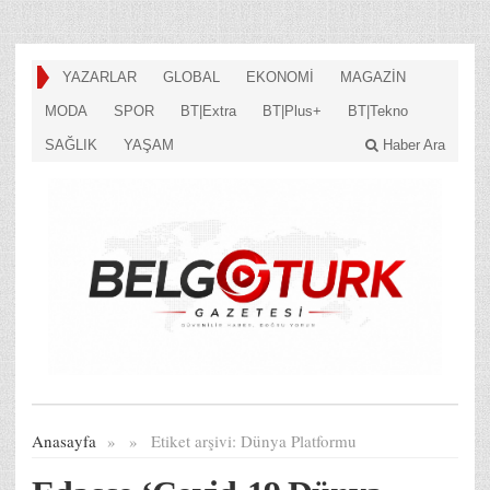
YAZARLAR
GLOBAL
EKONOMİ
MAGAZİN
MODA
SPOR
BT|Extra
BT|Plus+
BT|Tekno
SAĞLIK
YAŞAM
Haber Ara
Anasayfa
»
»
Etiket arşivi:
Dünya Platformu