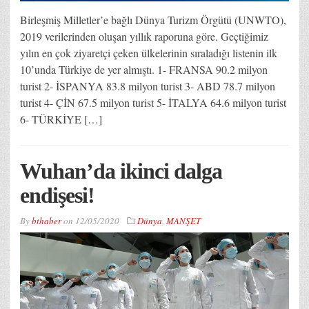
Birleşmiş Milletler’e bağlı Dünya Turizm Örgütü (UNWTO),
2019 verilerinden oluşan yıllık raporuna göre. Geçtiğimiz
yılın en çok ziyaretçi çeken ülkelerinin sıraladığı listenin ilk
10’unda Türkiye de yer almıştı. 1- FRANSA 90.2 milyon
turist 2- İSPANYA 83.8 milyon turist 3- ABD 78.7 milyon
turist 4- ÇİN 67.5 milyon turist 5- İTALYA 64.6 milyon turist
6- TÜRKİYE […]
Wuhan’da ikinci dalga
endişesi!
By
bthaber
on
12/05/2020
Dünya
,
MANŞET