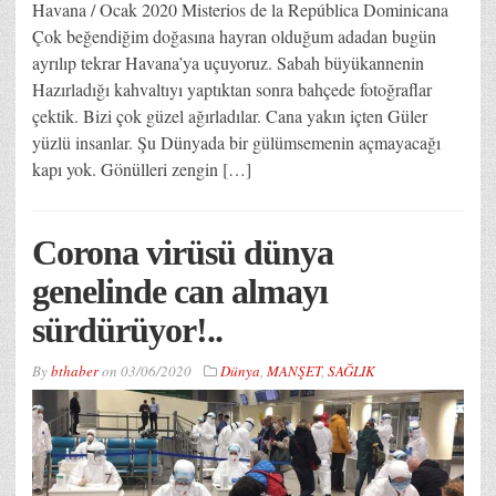
Havana / Ocak 2020 Misterios de la República Dominicana
Çok beğendiğim doğasına hayran olduğum adadan bugün
ayrılıp tekrar Havana’ya uçuyoruz. Sabah büyükannenin
Hazırladığı kahvaltıyı yaptıktan sonra bahçede fotoğraflar
çektik. Bizi çok güzel ağırladılar. Cana yakın içten Güler
yüzlü insanlar. Şu Dünyada bir gülümsemenin açmayacağı
kapı yok. Gönülleri zengin […]
Corona virüsü dünya
genelinde can almayı
sürdürüyor!..
By
bthaber
on
03/06/2020
Dünya
,
MANŞET
,
SAĞLIK