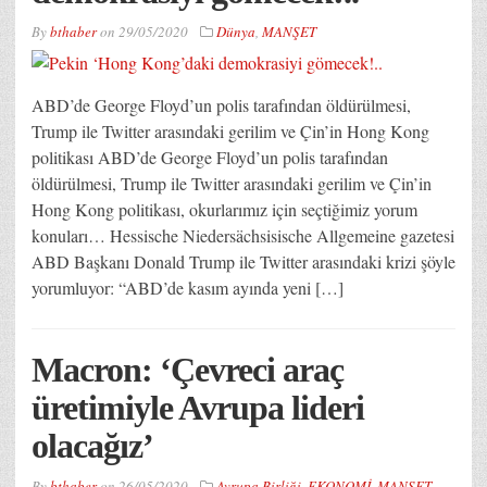
By
bthaber
on
29/05/2020
Dünya
,
MANŞET
ABD’de George Floyd’un polis tarafından öldürülmesi,
Trump ile Twitter arasındaki gerilim ve Çin’in Hong Kong
politikası ABD’de George Floyd’un polis tarafından
öldürülmesi, Trump ile Twitter arasındaki gerilim ve Çin’in
Hong Kong politikası, okurlarımız için seçtiğimiz yorum
konuları… Hessische Niedersächsisische Allgemeine gazetesi
ABD Başkanı Donald Trump ile Twitter arasındaki krizi şöyle
yorumluyor: “ABD’de kasım ayında yeni […]
Macron: ‘Çevreci araç
üretimiyle Avrupa lideri
olacağız’
By
bthaber
on
26/05/2020
Avrupa Birliği
,
EKONOMİ
,
MANŞET