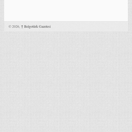
© 2026,
↑
Belgotürk Gazetesi