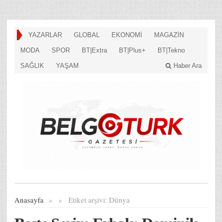
YAZARLAR
GLOBAL
EKONOMİ
MAGAZİN
MODA
SPOR
BT|Extra
BT|Plus+
BT|Tekno
SAĞLIK
YAŞAM
Haber Ara
Anasayfa
»
»
Etiket arşivi:
Dünya