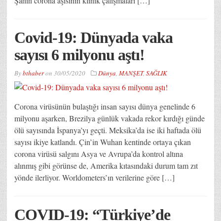
Şahin corona aşısının klinik çalışmaları […]
Covid-19: Dünyada vaka
sayısı 6 milyonu aştı!
By
bthaber
on
30/05/2020
Dünya
,
MANŞET
,
SAĞLIK
Corona virüsünün bulaştığı insan sayısı dünya genelinde 6
milyonu aşarken, Brezilya günlük vakada rekor kırdığı günde
ölü sayısında İspanya’yı geçti. Meksika’da ise iki haftada ölü
sayısı ikiye katlandı. Çin’in Wuhan kentinde ortaya çıkan
corona virüsü salgını Asya ve Avrupa’da kontrol altına
alınmış gibi görünse de, Amerika kıtasındaki durum tam zıt
yönde ilerliyor. Worldometers’ın verilerine göre […]
COVID-19: “Türkiye’de