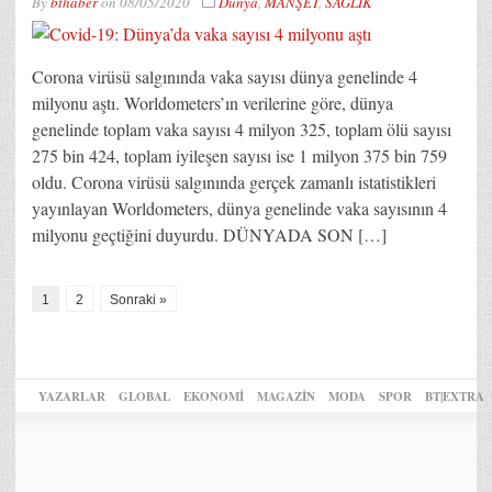
By
bthaber
on
08/05/2020
Dünya
,
MANŞET
,
SAĞLIK
Corona virüsü salgınında vaka sayısı dünya genelinde 4
milyonu aştı. Worldometers’ın verilerine göre, dünya
genelinde toplam vaka sayısı 4 milyon 325, toplam ölü sayısı
275 bin 424, toplam iyileşen sayısı ise 1 milyon 375 bin 759
oldu. Corona virüsü salgınında gerçek zamanlı istatistikleri
yayınlayan Worldometers, dünya genelinde vaka sayısının 4
milyonu geçtiğini duyurdu. DÜNYADA SON […]
1
2
Sonraki »
YAZARLAR
GLOBAL
EKONOMİ
MAGAZİN
MODA
SPOR
BT|EXTRA