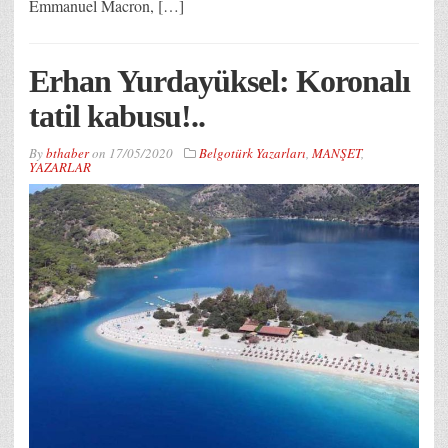
Emmanuel Macron, […]
Erhan Yurdayüksel: Koronalı
tatil kabusu!..
By
bthaber
on
17/05/2020
Belgotürk Yazarları
,
MANŞET
,
YAZARLAR