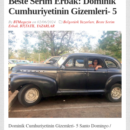
Beste Serim Erbak: Dominik
Cumhuriyetinin Gizemleri- 5
By
BTMagazin
on
02/06/2024
Belgotürk Yazarları
,
Beste Serim
Erbak
,
BT|TATİL
,
YAZARLAR
Dominik Cumhuriyetinin Gizemleri- 5 Santo Domingo /