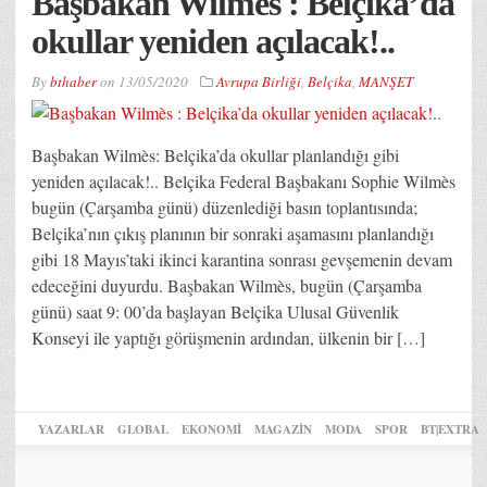
Başbakan Wilmès : Belçika’da
okullar yeniden açılacak!..
By
bthaber
on
13/05/2020
Avrupa Birliği
,
Belçika
,
MANŞET
Başbakan Wilmès: Belçika’da okullar planlandığı gibi
yeniden açılacak!.. Belçika Federal Başbakanı Sophie Wilmès
bugün (Çarşamba günü) düzenlediği basın toplantısında;
Belçika’nın çıkış planının bir sonraki aşamasını planlandığı
gibi 18 Mayıs’taki ikinci karantina sonrası gevşemenin devam
edeceğini duyurdu. Başbakan Wilmès, bugün (Çarşamba
günü) saat 9: 00’da başlayan Belçika Ulusal Güvenlik
Konseyi ile yaptığı görüşmenin ardından, ülkenin bir […]
YAZARLAR
GLOBAL
EKONOMİ
MAGAZİN
MODA
SPOR
BT|EXTRA