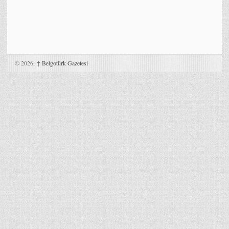
© 2026,
↑
Belgotürk Gazetesi