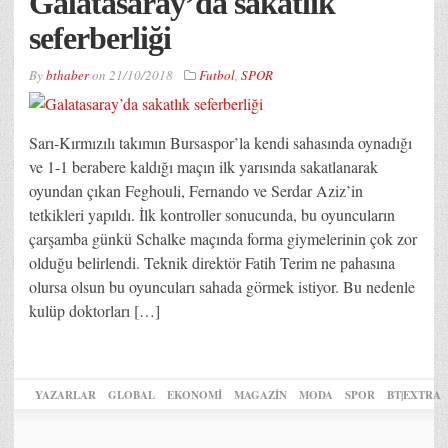
Galatasaray’da sakatlık
seferberliği
By
bthaber
on
21/10/2018
Futbol
,
SPOR
Sarı-Kırmızılı takımın Bursaspor’la kendi sahasında oynadığı
ve 1-1 berabere kaldığı maçın ilk yarısında sakatlanarak
oyundan çıkan Feghouli, Fernando ve Serdar Aziz’in
tetkikleri yapıldı. İlk kontroller sonucunda, bu oyuncuların
çarşamba günkü Schalke maçında forma giymelerinin çok zor
olduğu belirlendi. Teknik direktör Fatih Terim ne pahasına
olursa olsun bu oyuncuları sahada görmek istiyor. Bu nedenle
kulüp doktorları […]
YAZARLAR
GLOBAL
EKONOMİ
MAGAZİN
MODA
SPOR
BT|EXTRA