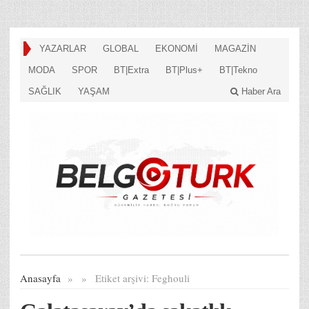
YAZARLAR
GLOBAL
EKONOMİ
MAGAZİN
MODA
SPOR
BT|Extra
BT|Plus+
BT|Tekno
SAĞLIK
YAŞAM
Haber Ara
Anasayfa
»
»
Etiket arşivi:
Feghouli