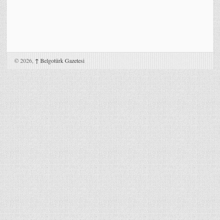
© 2026,
↑
Belgotürk Gazetesi