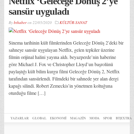
Netflix ‘Geleceğe Dönüş 2’ye
sansür uyguladı
By
bthaber
on
22/05/2020
KÜLTÜR-SANAT
Sinema tarihinin kült filmlerinden Geleceğe Dönüş 2’deki bir
sahneye sansür uygulayan Netflix, gelen tepkiler üzerine
filmin orijinal halini yayına aldı. beyazperde’nin haberine
göre Michael J. Fox ve Christopher Lloyd’un başrolünü
paylaştığı kült bilim kurgu filmi Geleceğe Dönüş 2, Netflix
tarafından sansürlendi. Filmdeki bir sahnede yer alan dergi
kapağı silindi. Robert Zemeckis’in yönetmen koltuğuna
oturduğu filme […]
YAZARLAR
GLOBAL
EKONOMİ
MAGAZİN
MODA
SPOR
BT|EXTRA