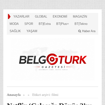
YAZARLAR
GLOBAL
EKONOMİ
MAGAZİN
MODA
SPOR
BT|Extra
BT|Plus+
BT|Tekno
SAĞLIK
YAŞAM
Haber Ara
Anasayfa
»
»
Etiket arşivi:
filmi