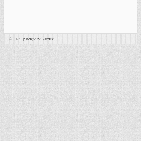
© 2026,
↑
Belgotürk Gazetesi