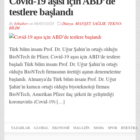
Covid-19 aşısı için ABD’de
testlere başlandı
By
bthaber
on
06/05/2020
Dünya
,
MANŞET
,
SAĞLIK
,
TEKNO-
BİLİM
Türk bilim insanı Prof. Dr. Uğur Şahin’in ortağı olduğu
BioNTech ile Pfizer, Covid-19 aşısı için ABD’de testlere
başladı Türk bilim insanı Prof. Dr. Uğur Şahin’in ortağı
olduğu BioNTech firmasının ürettiği aşının denemelerine
başlandı. Almanya’da Türk bilim insanı Prof. Dr. Uğur
Şahin’in kurucu ortağı olduğu biyoteknoloji firması
BioNTech, Amerikan Pfizer ilaç şirketi ile geliştirdiği
koronavirüs (Covid-19) […]
YAZARLAR
GLOBAL
EKONOMİ
MAGAZİN
MODA
SPOR
BT|EXTRA