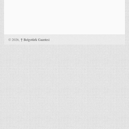
© 2026,
↑
Belgotürk Gazetesi