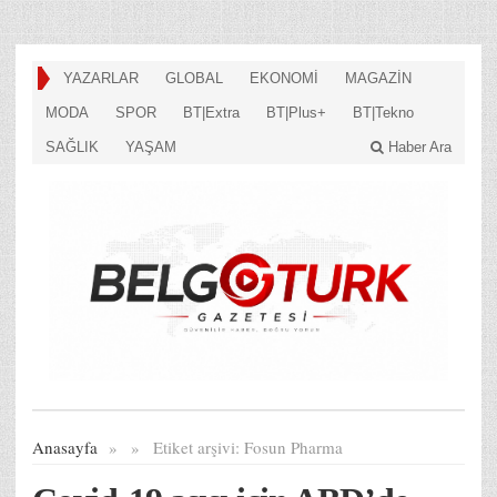
YAZARLAR
GLOBAL
EKONOMİ
MAGAZİN
MODA
SPOR
BT|Extra
BT|Plus+
BT|Tekno
SAĞLIK
YAŞAM
Haber Ara
Anasayfa
»
»
Etiket arşivi:
Fosun Pharma