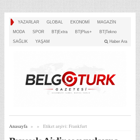
YAZARLAR
GLOBAL
EKONOMİ
MAGAZİN
MODA
SPOR
BT|Extra
BT|Plus+
BT|Tekno
SAĞLIK
YAŞAM
Haber Ara
Anasayfa
»
»
Etiket arşivi:
Frankfurt