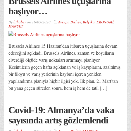
Brussels Airlines uçuşlarına
başlıyor…
By
bthaber
on
16/05/2020
Avrupa Birliği
,
Belçika
,
EKONOMİ
,
MANŞET
Brussels Airlines 15 Haziran’dan itibaren uçuşlarına devam
edeceğini açıkladı. Brussels Airlines, zaman ve koşulların
elverdiği ölçüde varış noktaları artırmayı planlıyor.
Kesintilerin geçen hafta açıklanan ve iş kayıplarını, azaltılmış
bir filoyu ve varış yerlerinin kaybını içeren yeniden
yapılandırma planıyla hiçbir ilgisi yok. İlk plan, 21 Mart’tan
bu yana geçen süreden sonra, hem iş hem de tatil […]
Covid-19: Almanya’da vaka
sayısında artış gözlemlendi
By
bthaber
on
10/05/2020
Avrupa Birliği
,
MANŞET