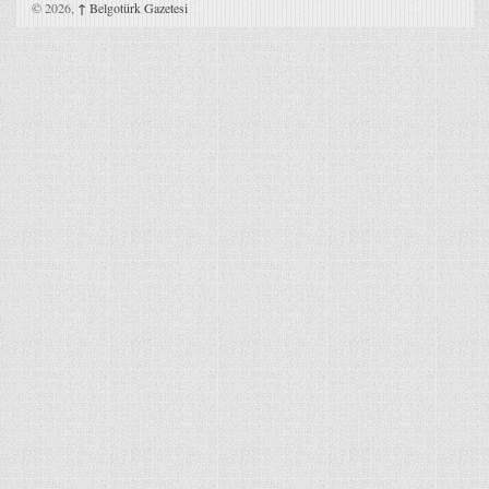
© 2026,
↑
Belgotürk Gazetesi