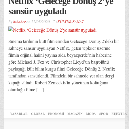
Netflix ‘Geleceğe Dönüş 2’ye
sansür uyguladı
By
bthaber
on
22/05/2020
KÜLTÜR-SANAT
Sinema tarihinin kült filmlerinden Geleceğe Dönüş 2’deki bir
sahneye sansür uygulayan Netflix, gelen tepkiler üzerine
filmin orijinal halini yayına aldı. beyazperde’nin haberine
göre Michael J. Fox ve Christopher Lloyd’un başrolünü
paylaştığı kült bilim kurgu filmi Geleceğe Dönüş 2, Netflix
tarafından sansürlendi. Filmdeki bir sahnede yer alan dergi
kapağı silindi. Robert Zemeckis’in yönetmen koltuğuna
oturduğu filme […]
YAZARLAR
GLOBAL
EKONOMİ
MAGAZİN
MODA
SPOR
BT|EXTRA