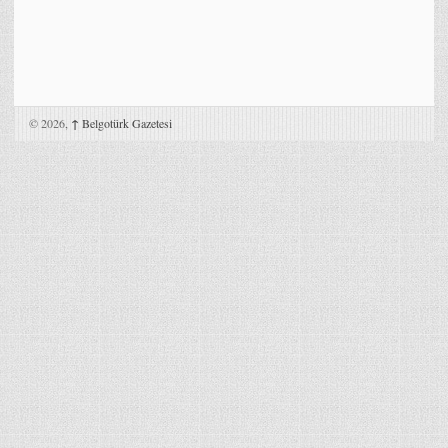
© 2026,
↑
Belgotürk Gazetesi