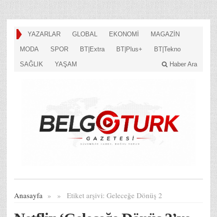
YAZARLAR
GLOBAL
EKONOMİ
MAGAZİN
MODA
SPOR
BT|Extra
BT|Plus+
BT|Tekno
SAĞLIK
YAŞAM
Haber Ara
Anasayfa
»
»
Etiket arşivi:
Geleceğe Dönüş 2