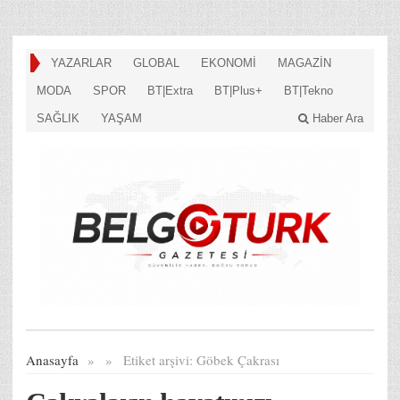
YAZARLAR
GLOBAL
EKONOMİ
MAGAZİN
MODA
SPOR
BT|Extra
BT|Plus+
BT|Tekno
SAĞLIK
YAŞAM
Haber Ara
Anasayfa
»
»
Etiket arşivi:
Göbek Çakrası