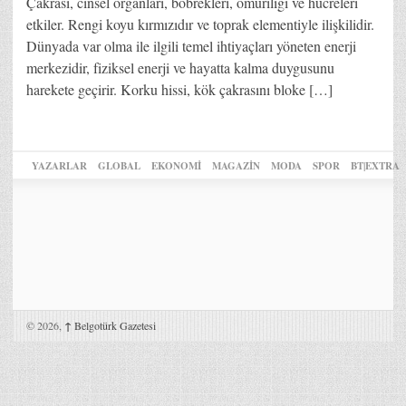
Çakrası, cinsel organları, böbrekleri, omuriliği ve hücreleri
etkiler. Rengi koyu kırmızıdır ve toprak elementiyle ilişkilidir.
Dünyada var olma ile ilgili temel ihtiyaçları yöneten enerji
merkezidir, fiziksel enerji ve hayatta kalma duygusunu
harekete geçirir. Korku hissi, kök çakrasını bloke […]
YAZARLAR
GLOBAL
EKONOMİ
MAGAZİN
MODA
SPOR
BT|EXTRA
© 2026,
↑
Belgotürk Gazetesi