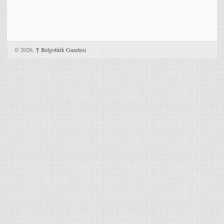
© 2026,
↑
Belgotürk Gazetesi