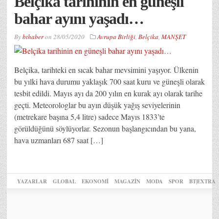
Belçika tarihinin en güneşli
bahar ayını yaşadı…
By
bthaber
on
28/05/2020
Avrupa Birliği
,
Belçika
,
MANŞET
Belçika, tarihteki en sıcak bahar mevsimini yaşıyor. Ülkenin
bu yılki hava durumu yaklaşık 700 saat kuru ve güneşli olarak
tesbit edildi. Mayıs ayı da 200 yılın en kurak ayı olarak tarihe
geçti. Meteorologlar bu ayın düşük yağış seviyelerinin
(metrekare başına 5,4 litre) sadece Mayıs 1833’te
görüldüğünü söylüyorlar. Sezonun başlangıcından bu yana,
hava uzmanları 687 saat […]
YAZARLAR
GLOBAL
EKONOMİ
MAGAZİN
MODA
SPOR
BT|EXTRA