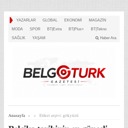
YAZARLAR
GLOBAL
EKONOMİ
MAGAZİN
MODA
SPOR
BT|Extra
BT|Plus+
BT|Tekno
SAĞLIK
YAŞAM
Haber Ara
Anasayfa
»
»
Etiket arşivi:
gökyüzü