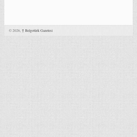
© 2026,
↑
Belgotürk Gazetesi