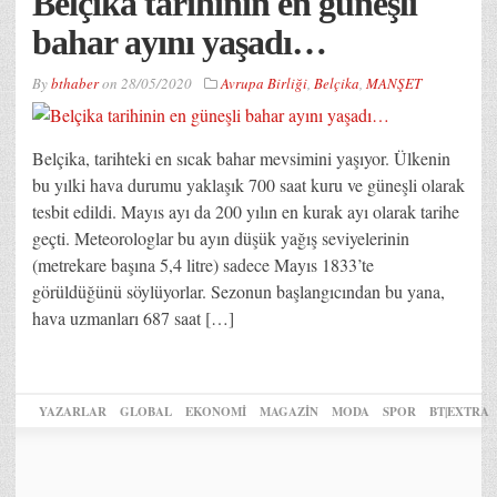
Belçika tarihinin en güneşli
bahar ayını yaşadı…
By
bthaber
on
28/05/2020
Avrupa Birliği
,
Belçika
,
MANŞET
Belçika, tarihteki en sıcak bahar mevsimini yaşıyor. Ülkenin
bu yılki hava durumu yaklaşık 700 saat kuru ve güneşli olarak
tesbit edildi. Mayıs ayı da 200 yılın en kurak ayı olarak tarihe
geçti. Meteorologlar bu ayın düşük yağış seviyelerinin
(metrekare başına 5,4 litre) sadece Mayıs 1833’te
görüldüğünü söylüyorlar. Sezonun başlangıcından bu yana,
hava uzmanları 687 saat […]
YAZARLAR
GLOBAL
EKONOMİ
MAGAZİN
MODA
SPOR
BT|EXTRA