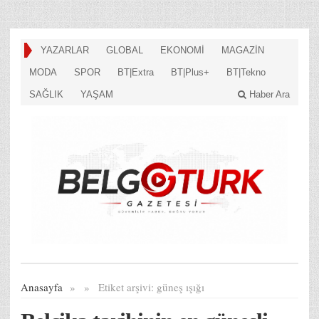
YAZARLAR
GLOBAL
EKONOMİ
MAGAZİN
MODA
SPOR
BT|Extra
BT|Plus+
BT|Tekno
SAĞLIK
YAŞAM
Haber Ara
Anasayfa
»
»
Etiket arşivi:
güneş ışığı